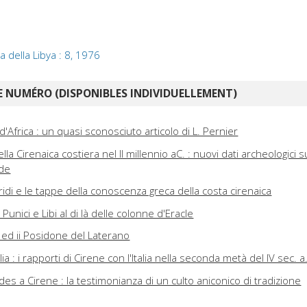
 della Libya : 8, 1976
 NUMÉRO (DISPONIBLES INDIVIDUELLEMENT)
'Africa : un quasi sconosciuto articolo di L. Pernier
la Cirenaica costiera nel II millennio aC. : nuovi dati archeologici su
ide
eridi e le tappe della conoscenza greca della costa cirenaica
Punici e Libi al di là delle colonne d'Eracle
 ed ii Posidone del Laterano
ia : i rapporti di Cirene con l'Italia nella seconda metà del IV sec. a
des a Cirene : la testimonianza di un culto aniconico di tradizione