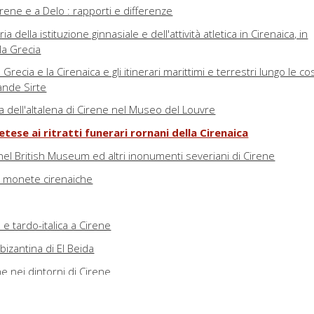
Cirene e a Delo : rapporti e differenze
a della istituzione ginnasiale e dell'attività atletica in Cirenaica, in
la Grecia
 Grecia e la Cirenaica e gli itinerari marittimi e terrestri lungo le co
ande Sirte
a dell'altalena di Cirene nel Museo del Louvre
ese ai ritratti funerari rornani della Cirenaica
la nel British Museum ed altri inonumenti severiani di Cirene
di monete cirenaiche
a e tardo-italica a Cirene
a bizantina di El Beida
e nei dintorni di Cirene
e Archeologica Italiana a Cirene