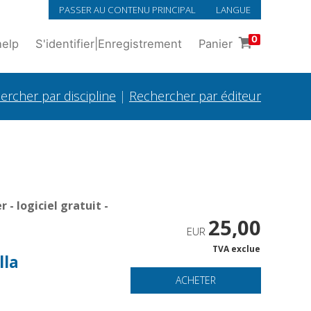
PASSER AU CONTENU PRINCIPAL
LANGUE
0
help
S'identifier
|
Enregistrement
Panier
ercher par discipline
|
Rechercher par éditeur
- logiciel gratuit -
25,00
EUR
TVA exclue
lla
ACHETER