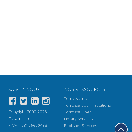
SUIVEZ-NOUS
NOS RESSOURCES
Torrossa Info
Torrossa pour Institutions
Copyright 2000-2026
Torrossa Open
Casalini Libri
Library Services
P.IVA IT03106600483
Publisher Services