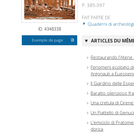
P. 385-397
FAIT PARTIE DE
Quaderni di archeologia
ID: 4348338
Exemple de page
ARTICLES DU MÊME
Restaurando l'Atene d
Fenomeni ecologici del
Argonauti a Euesper
Il Giardino delle Esp
Baratto silenzioso fra 
Una cretula di Cirene
Un Piattello di Genucil
L'emiciclo di Pratome
dorica