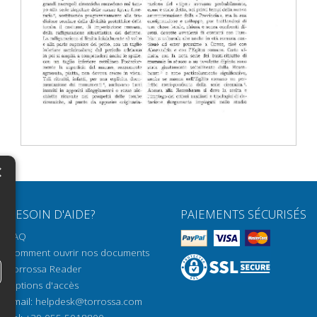
×
N
BESOIN D'AIDE?
PAIEMENTS SÉCURISÉS
H
FAQ
H
Comment ouvrir nos documents
Torrossa Reader
H
Options d'accès
N
Email:
helpdesk@torrossa.com