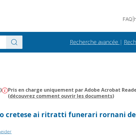
FAQ
|
Recherche avancée
|
Rech
)
Pris en charge uniquement par Adobe Acrobat Reader 
(
découvrez comment ouvrir les documents
)
cretese ai ritratti funerari rornani de
neider