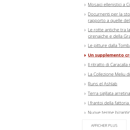
Mosaici ellenistici a 
Docurnenti per la stori
rapporto a quelle del
Le rotte antiche tra la
cirenaiche e della Gr
Le pitture dalla Tomb
Un supplemento cret
Il ritratto di Caracal
La Collezione Meliu 
Runs el Ashlab
Terra sigillata arretin
I frantoi della fattori
Nuove terme bizantin
Attività della Mission
AFFICHER PLUS