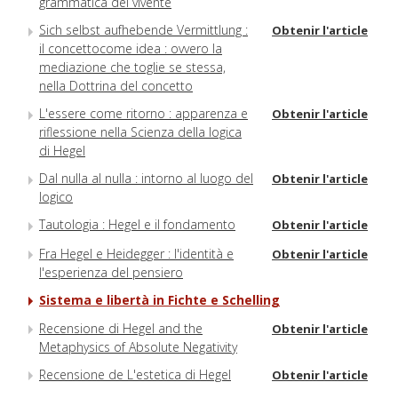
grammatica del vivente
Sich selbst aufhebende Vermittlung :
Obtenir l'article
il concettocome idea : ovvero la
mediazione che toglie se stessa,
nella Dottrina del concetto
L'essere come ritorno : apparenza e
Obtenir l'article
riflessione nella Scienza della logica
di Hegel
Dal nulla al nulla : intorno al luogo del
Obtenir l'article
logico
Tautologia : Hegel e il fondamento
Obtenir l'article
Fra Hegel e Heidegger : l'identità e
Obtenir l'article
l'esperienza del pensiero
Sistema e libertà in Fichte e Schelling
Recensione di Hegel and the
Obtenir l'article
Metaphysics of Absolute Negativity
Recensione de L'estetica di Hegel
Obtenir l'article