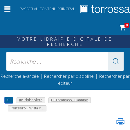
PASSER AU CONTENU PRINCIPAL
0
VOTRE LIBRAIRIE DIGITALE DE
RECHERCHE
|
|
Recherche avancée
Rechercher par discipline
Rechercher par
éditeur
InSchibboleth
Di Tommaso, Giannino
Pensiero : rivista d...