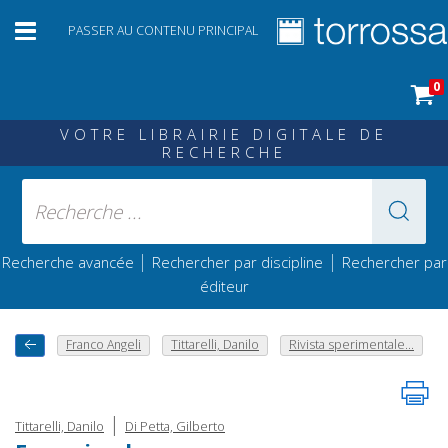
PASSER AU CONTENU PRINCIPAL
0
VOTRE LIBRAIRIE DIGITALE DE
RECHERCHE
|
|
Recherche avancée
Rechercher par discipline
Rechercher par
éditeur
Franco Angeli
Tittarelli, Danilo
Rivista sperimentale...
|
Tittarelli, Danilo
Di Petta, Gilberto