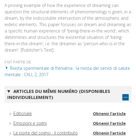
A proving example of how the experience of dreaming can
question the structural elements of phenomenology is given, in a
dream, by the indissoluble intersection of the atmospheric and
eidetic elements. This paper focuses on dream and dreaming as
a specific human experience of 'being-there-in-the world', which
determines and structures the existential situation of 'being-
there-in-the-dream', i.e. the dreamer as 'person-who-is-in the
dream'. [Publisher's Text].
FAIT PARTIE DE
Rivista sperimentale di freniatria : la rivista dei servizi di salute
mentale : CXLI, 2, 2017
ARTICLES DU MÊME NUMÉRO (DISPONIBLES
INDIVIDUELLEMENT)
Editoriale
Obtenir l'article
Emozioni e sogni
Obtenir l'article
Le porte del sogno : il contributo
Obtenir l'article