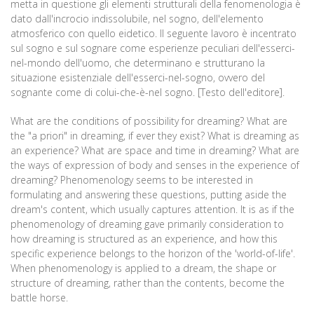
metta in questione gli elementi strutturali della fenomenologia è
dato dall'incrocio indissolubile, nel sogno, dell'elemento
atmosferico con quello eidetico. Il seguente lavoro è incentrato
sul sogno e sul sognare come esperienze peculiari dell'esserci-
nel-mondo dell'uomo, che determinano e strutturano la
situazione esistenziale dell'esserci-nel-sogno, ovvero del
sognante come di colui-che-è-nel sogno. [Testo dell'editore].
What are the conditions of possibility for dreaming? What are
the "a priori" in dreaming, if ever they exist? What is dreaming as
an experience? What are space and time in dreaming? What are
the ways of expression of body and senses in the experience of
dreaming? Phenomenology seems to be interested in
formulating and answering these questions, putting aside the
dream's content, which usually captures attention. It is as if the
phenomenology of dreaming gave primarily consideration to
how dreaming is structured as an experience, and how this
specific experience belongs to the horizon of the 'world-of-life'.
When phenomenology is applied to a dream, the shape or
structure of dreaming, rather than the contents, become the
battle horse.