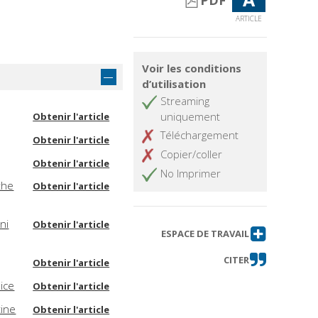
PDF
ARTICLE
Voir les conditions
d’utilisation
Streaming
uniquement
Obtenir l'article
Téléchargement
Obtenir l'article
Copier/coller
Obtenir l'article
No Imprimer
the
Obtenir l'article
ni
Obtenir l'article
ESPACE DE TRAVAIL
CITER
Obtenir l'article
nice
Obtenir l'article
tine
Obtenir l'article