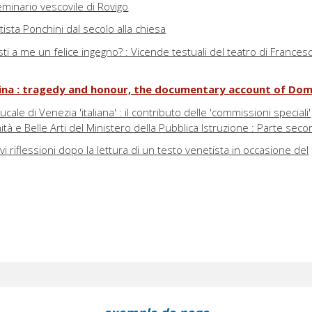
Seminario vescovile di Rovigo
ttista Ponchini dal secolo alla chiesa
ti a me un felice ingegno? : Vicende testuali del teatro di Frances
sina : tragedy and honour, the documentary account of Do
ucale di Venezia 'italiana' : il contributo delle 'commissioni speciali'
ità e Belle Arti del Ministero della Pubblica Istruzione : Parte sec
revi riflessioni dopo la lettura di un testo venetista in occasione del