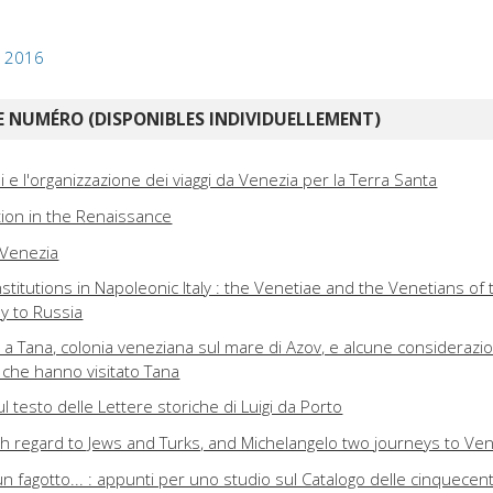
, 2016
 NUMÉRO (DISPONIBLES INDIVIDUELLEMENT)
ni e l'organizzazione dei viaggi da Venezia per la Terra Santa
tion in the Renaissance
a Venezia
institutions in Napoleonic Italy : the Venetiae and the Venetians of 
y to Russia
ati a Tana, colonia veneziana sul mare di Azov, e alcune considerazio
i che hanno visitato Tana
l testo delle Lettere storiche di Luigi da Porto
ith regard to Jews and Turks, and Michelangelo two journeys to Ve
 un fagotto... : appunti per uno studio sul Catalogo delle cinquecen