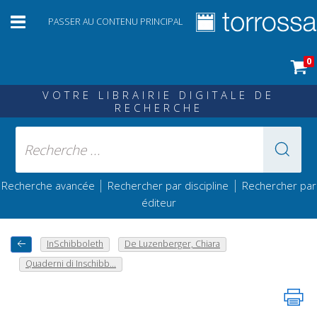
PASSER AU CONTENU PRINCIPAL
0
VOTRE LIBRAIRIE DIGITALE DE
RECHERCHE
|
|
Recherche avancée
Rechercher par discipline
Rechercher par
éditeur
InSchibboleth
De Luzenberger, Chiara
Quaderni di Inschibb...