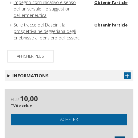
Impegno comunicativo e senso
Obtenir l'article
dell'universale : le suggestioni
dell'ermeneutica
Sulle tracce del Dasein : la
Obtenir l'article
prospettiva heideggeriana degli
Erlebnisse al pensiero dell'Esserci
AFFICHER PLUS
INFORMATIONS
10,00
EUR
TVA exclue
ACHETER