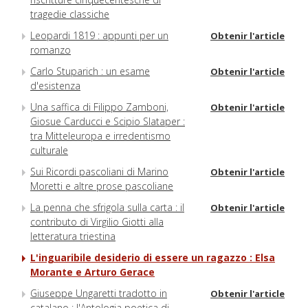
tragedie classiche
Leopardi 1819 : appunti per un
Obtenir l'article
romanzo
Carlo Stuparich : un esame
Obtenir l'article
d'esistenza
Una saffica di Filippo Zamboni,
Obtenir l'article
Giosue Carducci e Scipio Slataper :
tra Mitteleuropa e irredentismo
culturale
Sui Ricordi pascoliani di Marino
Obtenir l'article
Moretti e altre prose pascoliane
La penna che sfrigola sulla carta : il
Obtenir l'article
contributo di Virgilio Giotti alla
letteratura triestina
L'inguaribile desiderio di essere un ragazzo : Elsa
Morante e Arturo Gerace
Giuseppe Ungaretti tradotto in
Obtenir l'article
catalano : l'Antologia poetica di