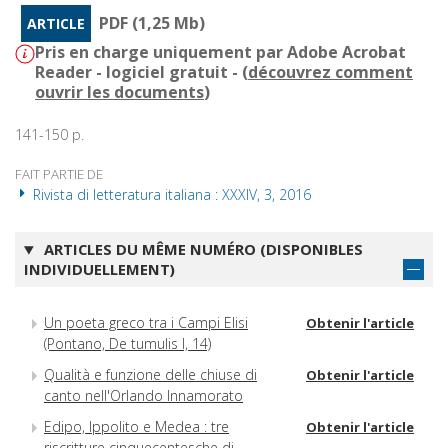
PDF (1,25 Mb)
ARTICLE
Pris en charge uniquement par Adobe Acrobat
Reader - logiciel gratuit - (
découvrez comment
ouvrir les documents
)
141-150 p.
FAIT PARTIE DE
Rivista di letteratura italiana : XXXIV, 3, 2016
ARTICLES DU MÊME NUMÉRO (DISPONIBLES
INDIVIDUELLEMENT)
Un poeta greco tra i Campi Elisi
Obtenir l'article
(Pontano, De tumulis I, 14)
Qualità e funzione delle chiuse di
Obtenir l'article
canto nell'Orlando Innamorato
Edipo, Ippolito e Medea : tre
Obtenir l'article
riscritture cinquecentesche di