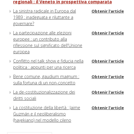
regionali : il Veneto in prospettiva comparata
La sinistra radicale in Europa dal
Obtenir l'article
1989 : inadeguata e riluttante a
governare?
La partecipazione alle elezioni
Obtenir l'article
europee : un contributo alla
riflessione sul significato dell'Unione
europea
Conflitto nel talk show e fiducia nella
Obtenir l'article
politica : appunti per una ricerca
Bene comune, gaudium magnum :
Obtenir l'article
sulla fortuna di un non-concetto
La de-costituzionalizzazione dei
Obtenir l'article
diritti sociali
La costituzione della libertà : Jaime
Obtenir l'article
Guzmán e il neoliberalismo
(hayekiano) nel modello cileno