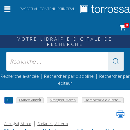
PASSER AU CONTENU PRINCIPAL
0
VOTRE LIBRAIRIE DIGITALE DE
RECHERCHE
|
|
Recherche avancée
Rechercher par discipline
Rechercher par
éditeur
Franco Angeli
Almagisti, Marco
Democrazia e diritto...
|
Almagisti, Marco
Stefanelli, Alberto