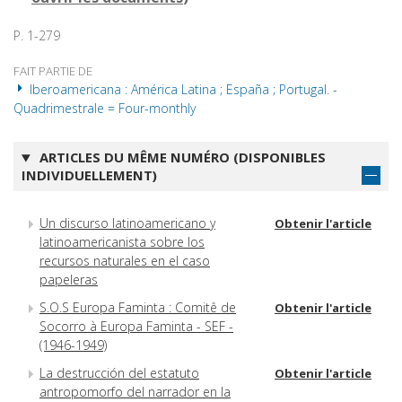
P. 1-279
FAIT PARTIE DE
Iberoamericana : América Latina ; España ; Portugal. -
Quadrimestrale = Four-monthly
ARTICLES DU MÊME NUMÉRO (DISPONIBLES
INDIVIDUELLEMENT)
Un discurso latinoamericano y
Obtenir l'article
latinoamericanista sobre los
recursos naturales en el caso
papeleras
S.O.S Europa Faminta : Comitê de
Obtenir l'article
Socorro à Europa Faminta - SEF -
(1946-1949)
La destrucción del estatuto
Obtenir l'article
antropomorfo del narrador en la