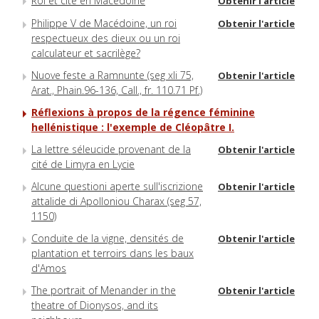
Roi et cité en Macédoine
Obtenir l'article
Philippe V de Macédoine, un roi
Obtenir l'article
respectueux des dieux ou un roi
calculateur et sacrilège?
Nuove feste a Ramnunte (seg xli 75,
Obtenir l'article
Arat., Phain.96-136, Call., fr. 110.71 Pf.)
Réflexions à propos de la régence féminine
hellénistique : l'exemple de Cléopâtre I.
La lettre séleucide provenant de la
Obtenir l'article
cité de Limyra en Lycie
Alcune questioni aperte sull'iscrizione
Obtenir l'article
attalide di Apolloniou Charax (seg 57,
1150)
Conduite de la vigne, densités de
Obtenir l'article
plantation et terroirs dans les baux
d'Amos
The portrait of Menander in the
Obtenir l'article
theatre of Dionysos, and its