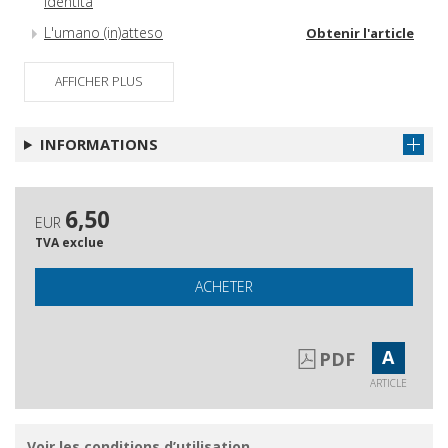
identità
L'umano (in)atteso
Obtenir l'article
Recensioni
Obtenir l'article
AFFICHER PLUS
Santità laica di Firenze
Obtenir l'article
Gli Autori di questo numero
Obtenir l'article
INFORMATIONS
Questa Rivista
Obtenir l'article
6,50
EUR
TVA exclue
ACHETER
A
PDF
ARTICLE
Voir les conditions d’utilisation