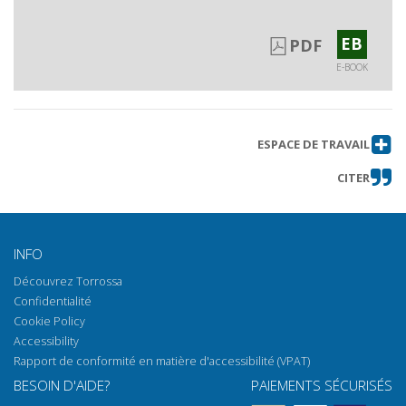
EB
PDF
E-BOOK
ESPACE DE TRAVAIL
CITER
INFO
Découvrez Torrossa
Confidentialité
Cookie Policy
Accessibility
Rapport de conformité en matière d'accessibilité (VPAT)
BESOIN D'AIDE?
PAIEMENTS SÉCURISÉS