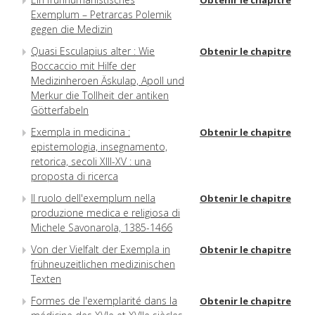
Obtenir le chapitre
Exemplum – Petrarcas Polemik
gegen die Medizin
Quasi Esculapius alter : Wie
Obtenir le chapitre
Boccaccio mit Hilfe der
Medizinheroen Äskulap, Apoll und
Merkur die Tollheit der antiken
Götterfabeln
Exempla in medicina :
Obtenir le chapitre
epistemologia, insegnamento,
retorica, secoli XIII-XV : una
proposta di ricerca
Il ruolo dell'exemplum nella
Obtenir le chapitre
produzione medica e religiosa di
Michele Savonarola, 1385-1466
Von der Vielfalt der Exempla in
Obtenir le chapitre
frühneuzeitlichen medizinischen
Texten
Formes de l'exemplarité dans la
Obtenir le chapitre