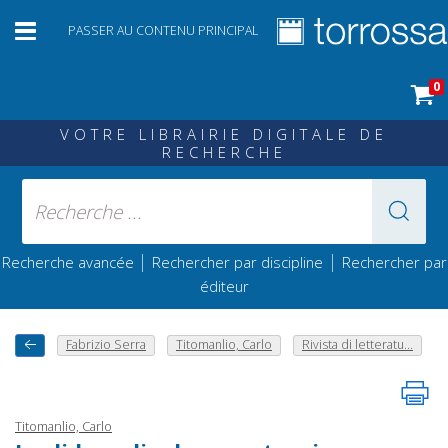
PASSER AU CONTENU PRINCIPAL
0
VOTRE LIBRAIRIE DIGITALE DE
RECHERCHE
|
|
Recherche avancée
Rechercher par discipline
Rechercher par
éditeur
Fabrizio Serra
Titomanlio, Carlo
Rivista di letteratu...
Titomanlio, Carlo