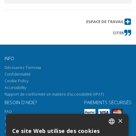
ESPACE DE TRAVAIL
CITER
INFO
Découvrez Torrossa
Confidentialité
Cookie Policy
Accessibility
Rapport de conformité en matière d'accessibilité (VPAT)
BESOIN D'AIDE?
PAIEMENTS SÉCURISÉS
FAQ
Comment ouvrir nos documents
×
Torrossa Reader
Ce site Web utilise des cookies
Options d'accès
ITALIAN