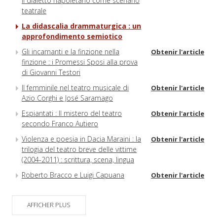
il dialetto napoletano come scenario
teatrale
La didascalia drammaturgica : un
approfondimento semiotico
Gli incarnanti e la finzione nella
Obtenir l'article
finzione : i Promessi Sposi alla prova
di Giovanni Testori
Il femminile nel teatro musicale di
Obtenir l'article
Azio Corghi e José Saramago
Espiantati : Il mistero del teatro
Obtenir l'article
secondo Franco Autiero
Violenza e poesia in Dacia Maraini : la
Obtenir l'article
trilogia del teatro breve delle vittime
(2004-2011) : scrittura, scena, lingua
Roberto Bracco e Luigi Capuana
Obtenir l'article
AFFICHER PLUS