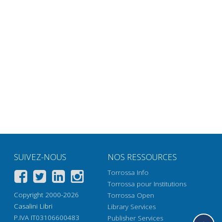
SUIVEZ-NOUS
NOS RESSOURCES
Torrossa Info
Torrossa pour Institutions
Copyright 2000-2026
Torrossa Open
Casalini Libri
Library Services
P.IVA IT03106600483
Publisher Services