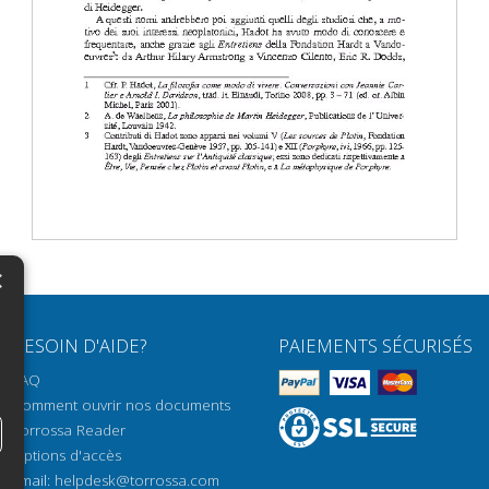
×
N
BESOIN D'AIDE?
PAIEMENTS SÉCURISÉS
H
FAQ
H
Comment ouvrir nos documents
Torrossa Reader
H
Options d'accès
N
Email:
helpdesk@torrossa.com