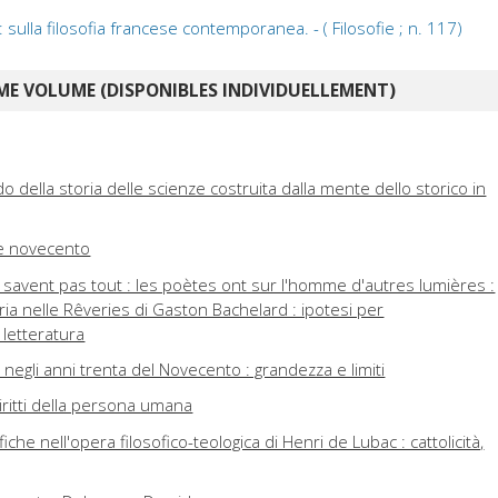
: sulla filosofia francese contemporanea. - ( Filosofie ; n. 117)
E VOLUME (DISPONIBLES INDIVIDUELLEMENT)
todo della storia delle scienze costruita dalla mente dello storico in
 e novecento
savent pas tout : les poètes ont sur l'homme d'autres lumières :
ia nelle Rêveries di Gaston Bachelard : ipotesi per
 letteratura
negli anni trenta del Novecento : grandezza e limiti
diritti della persona umana
iche nell'opera filosofico-teologica di Henri de Lubac : cattolicità,