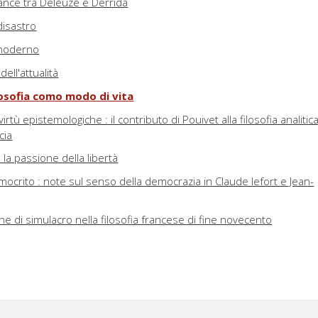
ance tra Deleuze e Derrida
 disastro
stmoderno
dell'attualità
ilosofia como modo di vita
irtù epistemologiche : il contributo di Pouivet alla filosofia analitic
cia
la passione della libertà
ocrito : note sul senso della democrazia in Claude lefort e Jean-
ne di simulacro nella filosofia francese di fine novecento