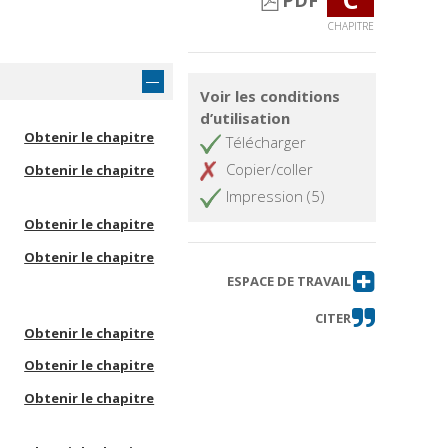
PDF
CHAPITRE
Voir les conditions
d’utilisation
Obtenir le chapitre
Télécharger
Copier/coller
Obtenir le chapitre
Impression (5)
Obtenir le chapitre
Obtenir le chapitre
ESPACE DE TRAVAIL
CITER
Obtenir le chapitre
Obtenir le chapitre
Obtenir le chapitre