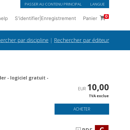
PASSER AU CONTENU PRINCIPAL
LANGUE
0
help
S'identifier
|
Enregistrement
Panier
ercher par discipline
|
Rechercher par éditeur
 - logiciel gratuit -
10,00
EUR
TVA exclue
ACHETER
C