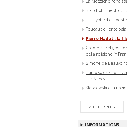
La Nietzsche renaiss
Blanchot, il neutro, il
J.-F. Lyotard e il po
Foucault e l'ontologia 
Pierre Hadot : la f
Credenza religiosa e v
della religione in Fran
Simone de Beauvoir : 
L'ambivalenza del Dem
Luc Nancy
Klossowski e la nozio
Autori
AFFICHER PLUS
INFORMATIONS