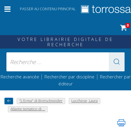
PASSER AU CONTENU PRINCIPAL
0
VOTRE LIBRAIRIE DIGITALE DE
RECHERCHE
|
|
Recherche avancée
Rechercher par discipline
Rechercher par
éditeur
"L'Erma" di Bretschneider
Lucchese, Laura
Atlante tematico di ...