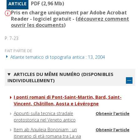
PDF (2,96 Mb)
ARTICLE
Pris en charge uniquement par Adobe Acrobat
Reader - logiciel gratuit - (
découvrez comment
ouvrir les documents
)
P. 7-23
FAIT PARTIE DE
Atlante tematico di topografia antica : 13, 2004
ARTICLES DU MÊME NUMÉRO (DISPONIBLES
INDIVIDUELLEMENT)
I ponti romani di Pont-Saint-Martin, Bard, Saint-
Vincent, Châtillon, Aosta e Lévérogne
Appunti sulla tecnica stradale
Obtenir l'article
protostorica nel Veneto antico
Item ab Aquileia Bononiam : un
Obtenir l'article
itinerario di età romana tra La via