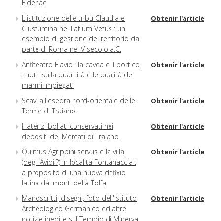
Fidenae
L'istituzione delle tribù Claudia e
Obtenir l'article
Clustumina nel Latium Vetus : un
esempio di gestione del territorio da
parte di Roma nel V secolo a.C.
Anfiteatro Flavio : la cavea e il portico
Obtenir l'article
: note sulla quantità e le qualità dei
marmi impiegati
Scavi all'esedra nord-orientale delle
Obtenir l'article
Terme di Traiano
I laterizi bollati conservati nei
Obtenir l'article
depositi dei Mercati di Traiano
Quintus Agrippini servus e la villa
Obtenir l'article
(degli Avidii?) in località Fontanaccia :
a proposito di una nuova defixio
latina dai monti della Tolfa
Manoscritti, disegni, foto dell'Istituto
Obtenir l'article
Archeologico Germanico ed altre
notizie inedite sul Tempio di Minerva