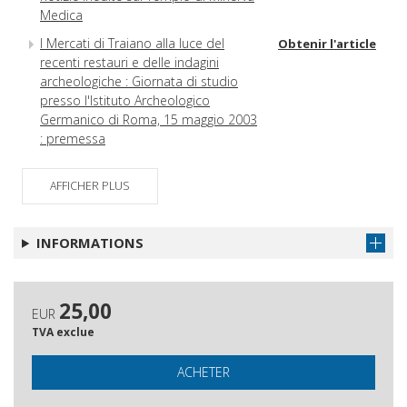
Medica
I Mercati di Traiano alla luce del
Obtenir l'article
recenti restauri e delle indagini
archeologiche : Giornata di studio
presso l'Istituto Archeologico
Germanico di Roma, 15 maggio 2003
: premessa
La nascita del Mercato di Traiano attraverso le
immagini del Governatorato : la riscoperta e
AFFICHER PLUS
l'isolamento del monumento tra archeologia e
ideologia
INFORMATIONS
I Mercati di Traiano : aspetti
Obtenir l'article
funzionali e strutture
Indagini archeologiche lungo l'area
Obtenir l'article
25,00
EUR
perimetrale dei Mercati di Traiano :
TVA exclue
settori settentrionale e orientale
(scavi 1989-1997)
ACHETER
Indagini nel tratto sud-est della via
Obtenir l'article
Biberatica : modalità e cronologia