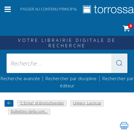
PASSER AU CONTENU PRINCIPAL
0
VOTRE LIBRAIRIE DIGITALE DE
RECHERCHE
|
|
Recherche avancée
Rechercher par discipline
Rechercher par
éditeur
"L'Erma" di Bretschneider
Ungaro, Lucrezia
Bullettino della com...