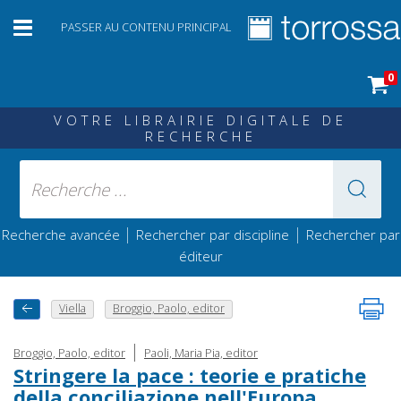
PASSER AU CONTENU PRINCIPAL
0
VOTRE LIBRAIRIE DIGITALE DE
RECHERCHE
|
|
Recherche avancée
Rechercher par discipline
Rechercher par
éditeur
Viella
Broggio, Paolo, editor
|
Broggio, Paolo, editor
Paoli, Maria Pia, editor
Stringere la pace : teorie e pratiche
della conciliazione nell'Europa