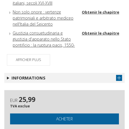
italiani, secoli XVI-XVIII
Non solo onore : vertenze
Obtenir le chapitre
patrimoniali e arbitrato mediceo
nell'Italia del Seicento
Giustizia consuetudinaria e
Obtenir le chapitre
giustizia d'apparato nello Stato
pontificio : la ruptura pacis, 1550-
1600
AFFICHER PLUS
Nostalgia della pace
Obtenir le chapitre
nell'iconografia militare moderna
Civiliser par les armes? : la
Obtenir le chapitre
INFORMATIONS
violence comme contrat social
dans la France du XVIIe siècle
Nemici intimi : autorità
Obtenir le chapitre
25,99
EUR
principesche, faide nobiliarie
TVA exclue
condizioni della pace nella
Germania del tardo medioevo
ACHETER
La acción de justicia en la España
Obtenir le chapitre