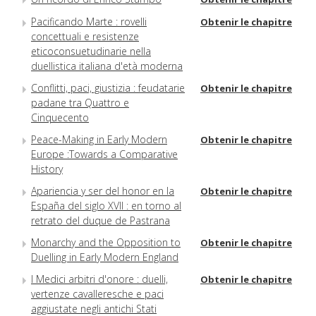
Pacificando Marte : rovelli
Obtenir le chapitre
concettuali e resistenze
eticoconsuetudinarie nella
duellistica italiana d'età moderna
Conflitti, paci, giustizia : feudatarie
Obtenir le chapitre
padane tra Quattro e
Cinquecento
Peace-Making in Early Modern
Obtenir le chapitre
Europe :Towards a Comparative
History
Apariencia y ser del honor en la
Obtenir le chapitre
España del siglo XVII : en torno al
retrato del duque de Pastrana
Monarchy and the Opposition to
Obtenir le chapitre
Duelling in Early Modern England
I Medici arbitri d'onore : duelli,
Obtenir le chapitre
vertenze cavalleresche e paci
aggiustate negli antichi Stati