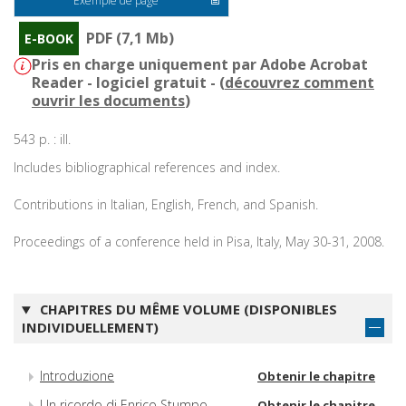
Exemple de page
PDF (7,1 Mb)
E-BOOK
Pris en charge uniquement par Adobe Acrobat
Reader - logiciel gratuit - (
découvrez comment
ouvrir les documents
)
543 p. : ill.
Includes bibliographical references and index.
Contributions in Italian, English, French, and Spanish.
Proceedings of a conference held in Pisa, Italy, May 30-31, 2008.
CHAPITRES DU MÊME VOLUME (DISPONIBLES
INDIVIDUELLEMENT)
Introduzione
Obtenir le chapitre
Un ricordo di Enrico Stumpo
Obtenir le chapitre