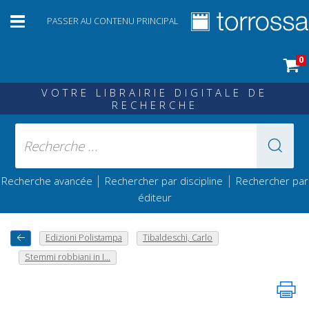
PASSER AU CONTENU PRINCIPAL
0
VOTRE LIBRAIRIE DIGITALE DE
RECHERCHE
|
|
Recherche avancée
Rechercher par discipline
Rechercher par
éditeur
Edizioni Polistampa
Tibaldeschi, Carlo
Stemmi robbiani in I...