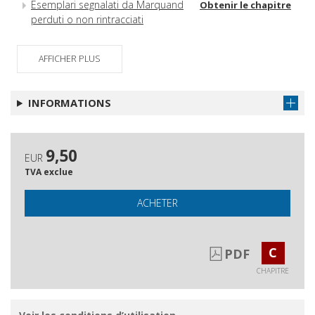
Esemplari segnalati da Marquand
Obtenir le chapitre
perduti o non rintracciati
Bibliografia generale
Obtenir le chapitre
AFFICHER PLUS
Indice dei nomi
Obtenir le chapitre
Referenze fotografiche
Obtenir le chapitre
INFORMATIONS
9,50
EUR
TVA exclue
ACHETER
C
PDF
CHAPITRE