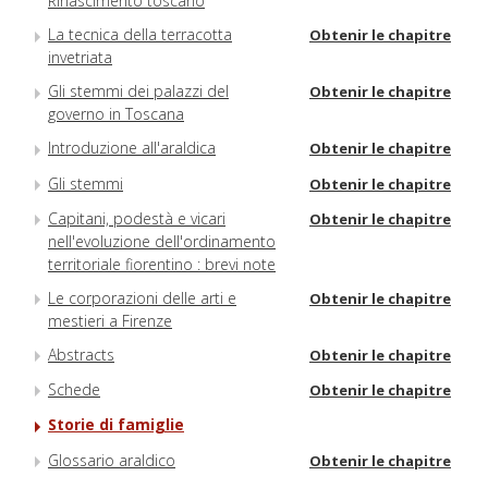
Rinascimento toscano
La tecnica della terracotta
Obtenir le chapitre
invetriata
Gli stemmi dei palazzi del
Obtenir le chapitre
governo in Toscana
Introduzione all'araldica
Obtenir le chapitre
Gli stemmi
Obtenir le chapitre
Capitani, podestà e vicari
Obtenir le chapitre
nell'evoluzione dell'ordinamento
territoriale fiorentino : brevi note
Le corporazioni delle arti e
Obtenir le chapitre
mestieri a Firenze
Abstracts
Obtenir le chapitre
Schede
Obtenir le chapitre
Storie di famiglie
Glossario araldico
Obtenir le chapitre