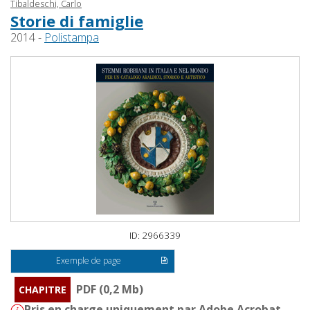
Tibaldeschi, Carlo
Storie di famiglie
2014 -
Polistampa
ID: 2966339
Exemple de page
PDF (0,2 Mb)
CHAPITRE
Pris en charge uniquement par Adobe Acrobat