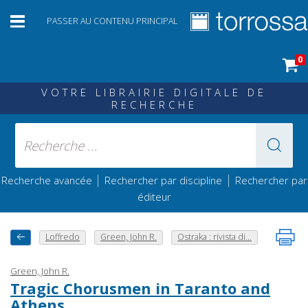
PASSER AU CONTENU PRINCIPAL
0
VOTRE LIBRAIRIE DIGITALE DE
RECHERCHE
|
|
Recherche avancée
Rechercher par discipline
Rechercher par
éditeur
Loffredo
Green, John R.
Ostraka : rivista di...
Green, John R.
Tragic Chorusmen in Taranto and
Athens