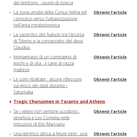
del territorio : spunti di ricerca
La zona umida della Conca Velina ed
Obtenir l'article
i processi verso l'urbanizzazione
nell'area mediotirrenica
La sacerdos divi Augusti tra l'ascesa
Obtenir l'article
di Tiberio e la consecratio del divus
Claudius
Immaginario di un compagno di
Obtenir l'article
giochi e di vita : il cane di razza
maltese
Le sorti ribaltate : alcune riflessioni
Obtenir l'article
sul gioco dei dadi durante i
Saturnalia
Tragic Chorusmen in Taranto and Athens
Se i veleni non sempre uccidono :
Obtenir l'article
veneficia e Lex Cornelia nelle
Istituzioni di Elio Marciano
Una lekythos attica a figure nere : una
Obtenir l'article