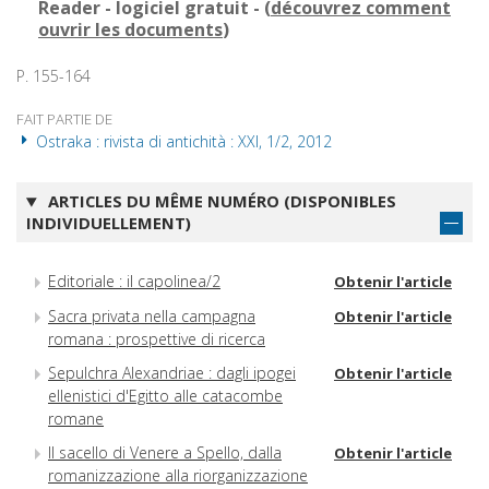
Reader - logiciel gratuit - (
découvrez comment
ouvrir les documents
)
P. 155-164
FAIT PARTIE DE
Ostraka : rivista di antichità : XXI, 1/2, 2012
ARTICLES DU MÊME NUMÉRO (DISPONIBLES
INDIVIDUELLEMENT)
Editoriale : il capolinea/2
Obtenir l'article
Sacra privata nella campagna
Obtenir l'article
romana : prospettive di ricerca
Sepulchra Alexandriae : dagli ipogei
Obtenir l'article
ellenistici d'Egitto alle catacombe
romane
Il sacello di Venere a Spello, dalla
Obtenir l'article
romanizzazione alla riorganizzazione