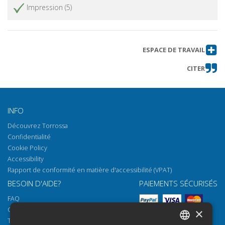
Nuove forme di ceramica a vernice
Obtenir l'article
Impression (5)
nera dagli scavi delle fognature ad
Aquileia
Gli scavi dell'Università di Udine alle
Obtenir l'article
Grandi Terme di Aquileia : i risultati e
ESPACE DE TRAVAIL
le prospettive future
CITER
Le Grandi Terme di Aquileia : lo
Obtenir l'article
studio dei materiali
Scavando nei depositi del Museo di
Obtenir l'article
INFO
Aquileia : revisione inventariale nel
c.d. Magazzino anfore
Découvrez Torrossa
Confidentialité
Et in reliquis castellis : indagini
Obtenir l'article
Cookie Policy
archeologiche nei castelli della
Pedemontana
Accessibility
Rapport de conformité en matière d'accessibilité (VPAT)
Et in reliquis castellis : il castello di
Obtenir l'article
BESOIN D'AIDE?
PAIEMENTS SÉCURISÉS
Partistagno (Attimis, UD)
FAQ
Il Castello di Ahrensperg
Obtenir l'article
Comment ouvrir nos documents
×
Il Castello di Zucco
Obtenir l'article
Torrossa Reader