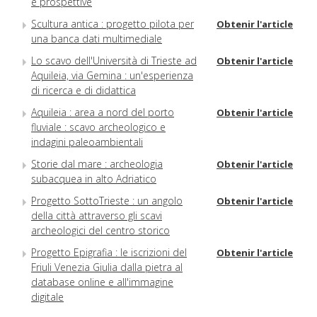
e prospettive
Scultura antica : progetto pilota per
Obtenir l'article
una banca dati multimediale
Lo scavo dell'Università di Trieste ad
Obtenir l'article
Aquileia, via Gemina : un'esperienza
di ricerca e di didattica
Aquileia : area a nord del porto
Obtenir l'article
fluviale : scavo archeologico e
indagini paleoambientali
Storie dal mare : archeologia
Obtenir l'article
subacquea in alto Adriatico
Progetto SottoTrieste : un angolo
Obtenir l'article
della città attraverso gli scavi
archeologici del centro storico
Progetto Epigrafia : le iscrizioni del
Obtenir l'article
Friuli Venezia Giulia dalla pietra al
database online e all'immagine
digitale