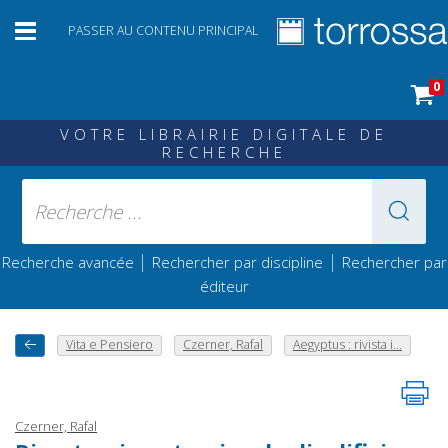
PASSER AU CONTENU PRINCIPAL
0
VOTRE LIBRAIRIE DIGITALE DE
RECHERCHE
|
|
Recherche avancée
Rechercher par discipline
Rechercher par
éditeur
Vita e Pensiero
Czerner, Rafal
Aegyptus : rivista i...
Czerner, Rafal