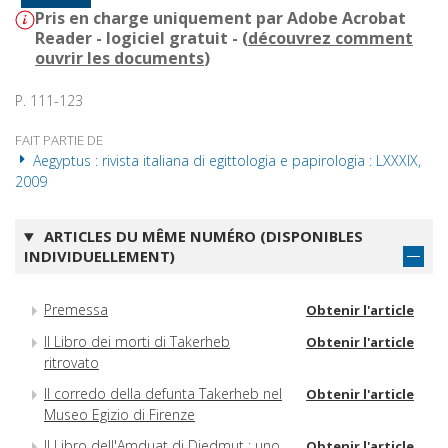
Pris en charge uniquement par Adobe Acrobat
Reader - logiciel gratuit - (
découvrez comment
ouvrir les documents
)
P. 111-123
FAIT PARTIE DE
Aegyptus : rivista italiana di egittologia e papirologia : LXXXIX,
2009
ARTICLES DU MÊME NUMÉRO (DISPONIBLES
INDIVIDUELLEMENT)
Premessa
Obtenir l'article
Il Libro dei morti di Takerheb
Obtenir l'article
ritrovato
Il corredo della defunta Takerheb nel
Obtenir l'article
Museo Egizio di Firenze
Il Libro dell'Amduat di Djedmut : uno
Obtenir l'article