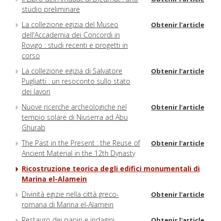
studio preliminare
La collezione egizia del Museo
Obtenir l'article
dell'Accademia dei Concordi in
Rovigo : studi recenti e progetti in
corso
La collezione egizia di Salvatore
Obtenir l'article
Pugliatti : un resoconto sullo stato
dei lavori
Nuove ricerche archeologiche nel
Obtenir l'article
tempio solare di Niuserra ad Abu
Ghurab
The Past in the Present : the Reuse of
Obtenir l'article
Ancient Material in the 12th Dynasty
Ricostruzione teorica degli edifici monumentali di
Marina el-Alamein
Divinità egizie nella città greco-
Obtenir l'article
romana di Marina el-Alamein
Restauro dei papiri e indagini
Obtenir l'article