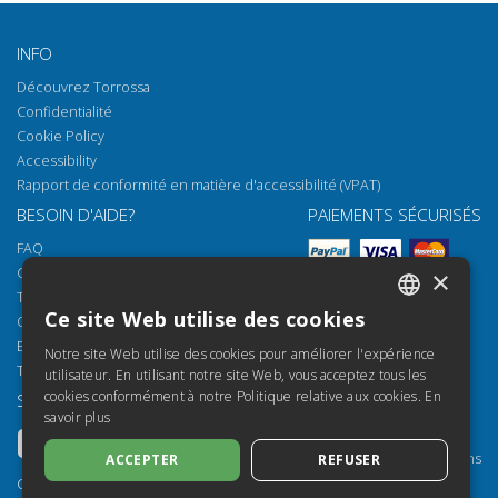
INFO
Découvrez Torrossa
Confidentialité
Cookie Policy
Accessibility
Rapport de conformité en matière d'accessibilité (VPAT)
BESOIN D'AIDE?
PAIEMENTS SÉCURISÉS
FAQ
Comment ouvrir nos documents
×
Torrossa Reader
Ce site Web utilise des cookies
Options d'accès
ITALIAN
Email:
helpdesk@torrossa.com
Notre site Web utilise des cookies pour améliorer l'expérience
SPANISH
Tel:
+39 055 5018800
utilisateur. En utilisant notre site Web, vous acceptez tous les
cookies conformément à notre Politique relative aux cookies.
En
SUIVEZ-NOUS
NOS RESSOURCES
FRENCH
savoir plus
Torrossa Info
ENGLISH
Torrossa pour Institutions
ACCEPTER
REFUSER
GERMAN
Torrossa Open
Copyright 2000-2026