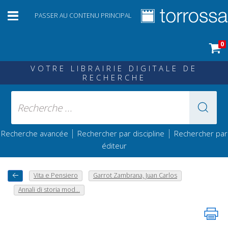
PASSER AU CONTENU PRINCIPAL
0
VOTRE LIBRAIRIE DIGITALE DE
RECHERCHE
|
|
Recherche avancée
Rechercher par discipline
Rechercher par
éditeur
Vita e Pensiero
Garrot Zambrana, Juan Carlos
Annali di storia mod...