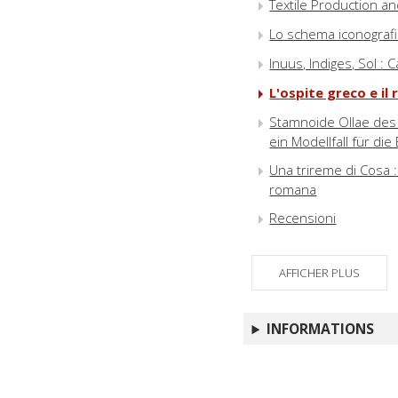
Textile Production a
Lo schema iconografic
Inuus, Indiges, Sol : 
L'ospite greco e il 
Stamnoide Ollae des 
ein Modellfall für di
Una trireme di Cosa : i
romana
Recensioni
AFFICHER PLUS
INFORMATIONS