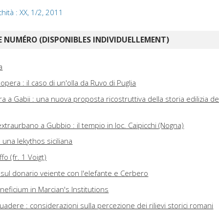
chità : XX, 1/2, 2011
 NUMÉRO (DISPONIBLES INDIVIDUELLEMENT)
a
l'opera : il caso di un'olla da Ruvo di Puglia
a a Gabii : una nuova proposta ricostruttiva della storia edilizia de
traurbano a Gubbio : il tempio in loc. Caipicchi (Nogna)
una lekythos siciliana
fo (fr. 1 Voigt)
: sul donario veiente con l'elefante e Cerbero
eficium in Marcian's Institutions
adere : considerazioni sulla percezione dei rilievi storici romani