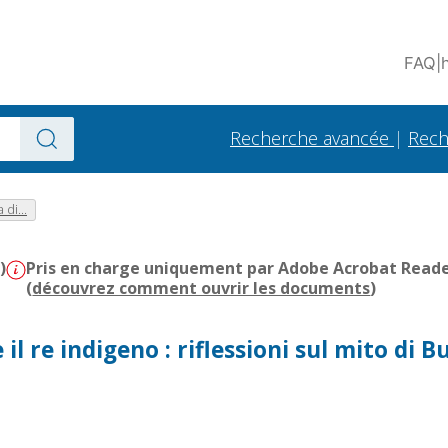
FAQ
|
Recherche avancée
|
Rech
 di...
)
Pris en charge uniquement par Adobe Acrobat Reader 
(
découvrez comment ouvrir les documents
)
 il re indigeno : riflessioni sul mito di B