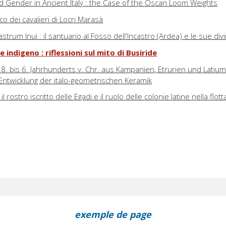
nd Gender in Ancient Italy : the Case of the Oscan Loom Weights
o dei cavalieri di Locri Marasà
Castrum Inui : il santuario al Fosso dell'Incastro (Ardea) e le sue divi
re indigeno : riflessioni sul mito di Busiride
8. bis 6. Jahrhunderts v. Chr. aus Kampanien, Etrurien und Latium
e Entwicklung der italo-geometrischen Keramik
l rostro iscritto delle Egadi e il ruolo delle colonie latine nella flott
exemple de page