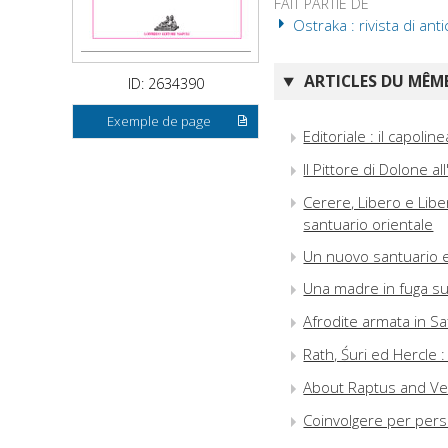
FAIT PARTIE DE
Ostraka : rivista di anti
ARTICLES DU MÊME
ID: 2634390
Exemple de page
Editoriale : il capoline
Il Pittore di Dolone al
Cerere, Libero e Liber
santuario orientale
Un nuovo santuario ex
Una madre in fuga su 
Afrodite armata in Saf
Rath, Śuri ed Hercle 
About Raptus and Ven
Coinvolgere per persu