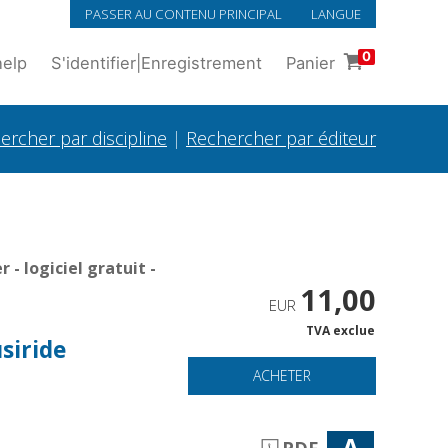
PASSER AU CONTENU PRINCIPAL
LANGUE
0
help
S'identifier
|
Enregistrement
Panier
ercher par discipline
|
Rechercher par éditeur
- logiciel gratuit -
11,00
EUR
TVA exclue
usiride
ACHETER
A