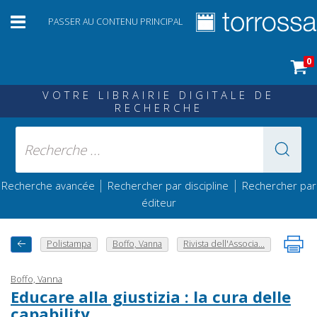
PASSER AU CONTENU PRINCIPAL
0
VOTRE LIBRAIRIE DIGITALE DE
RECHERCHE
|
|
Recherche avancée
Rechercher par discipline
Rechercher par
éditeur
Polistampa
Boffo, Vanna
Rivista dell'Associa...
Boffo, Vanna
Educare alla giustizia : la cura delle
capability