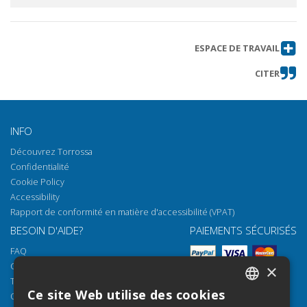
ESPACE DE TRAVAIL
CITER
INFO
Découvrez Torrossa
Confidentialité
Cookie Policy
Accessibility
Rapport de conformité en matière d'accessibilité (VPAT)
BESOIN D'AIDE?
PAIEMENTS SÉCURISÉS
FAQ
Comment ouvrir nos documents
×
Torrossa Reader
Ce site Web utilise des cookies
Options d'accès
ITALIAN