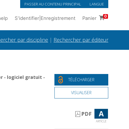
PASSER AU CONTENU PRINCIPAL
LANGUE
0
help
S'identifier
|
Enregistrement
Panier
ercher par discipline
|
Rechercher par éditeur
- logiciel gratuit -
TÉLÉCHARGER
VISUALISER
A
PDF
ARTICLE