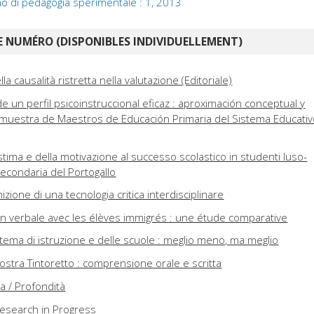
no di pedagogia sperimentale : 1, 2013
 NUMÉRO (DISPONIBLES INDIVIDUELLEMENT)
lla causalità ristretta nella valutazione (Editoriale)
de un perfil psicoinstruccional eficaz : aproximación conceptual y
 muestra de Maestros de Educación Primaria del Sistema Educati
stima e della motivazione al successo scolastico in studenti luso-
 secondaria del Portogallo
nizione di una tecnologia critica interdisciplinare
 verbale avec les élèves immigrés : une étude comparative
stema di istruzione e delle scuole : meglio meno, ma meglio
ostra Tintoretto : comprensione orale e scritta
a / Profondità
Research in Progress