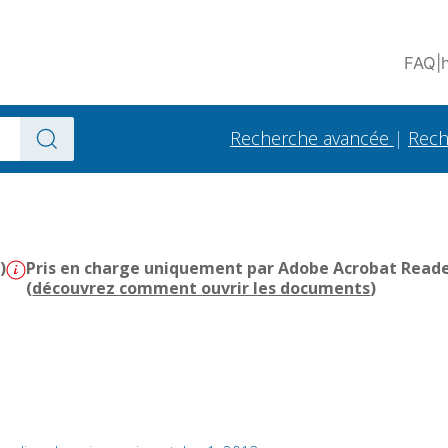
FAQ
|
Recherche avancée
|
Rech
)
Pris en charge uniquement par Adobe Acrobat Reader 
(
découvrez comment ouvrir les documents
)