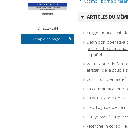
Cadmo : giornale italia
ARTICLES DU MÊME
ID: 2627284
Suggestioni e limiti de
Exemple de page
Definición operativa 
psicométrica en una
Español
Valutazione dell'auto
africani della scuola
Contributi per la defi
La communication non
La valutazione del si
L'audioguida per la m
Lunghezza / Larghezz
Ricerche in corso = 