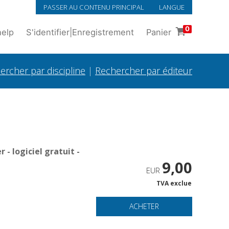
PASSER AU CONTENU PRINCIPAL
LANGUE
0
help
S'identifier
|
Enregistrement
Panier
ercher par discipline
|
Rechercher par éditeur
- logiciel gratuit -
9,00
EUR
TVA exclue
ACHETER