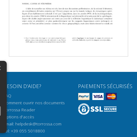
×
N
BESOIN D'AIDE?
PAIEMENTS SÉCURISÉS
H
FAQ
H
Comment ouvrir nos documents
Torrossa Reader
H
Options d'accès
N
Email:
helpdesk@torrossa.com
Tel:
+39 055 5018800