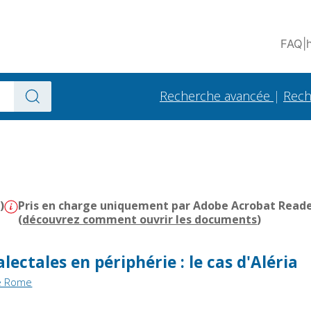
FAQ
|
Recherche avancée
|
Rech
)
Pris en charge uniquement par Adobe Acrobat Reader 
(
découvrez comment ouvrir les documents
)
ectales en périphérie : le cas d'Aléria
de Rome