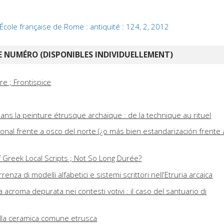
École française de Rome : antiquité : 124, 2, 2012
 NUMÉRO (DISPONIBLES INDIVIDUELLEMENT)
e ; Frontispice
ns la peinture étrusque archaïque : de la technique au rituel
onal frente a osco del norte (¿o más bien estandarización frente 
f Greek Local Scripts ; Not So Long Durée?
enza di modelli alfabetici e sistemi scrittori nell'Etruria arcaica
 acroma depurata nei contesti votivi : il caso del santuario di
della ceramica comune etrusca