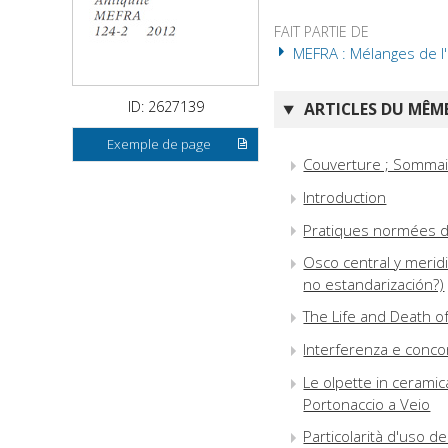
FAIT PARTIE DE
MEFRA : Mélanges de l'
ID: 2627139
ARTICLES DU MÊME
Exemple de page
Couverture ; Sommair
Introduction
Pratiques normées da
Osco central y meridi
no estandarización?)
The Life and Death o
Interferenza e concorr
Le olpette in ceramica
Portonaccio a Veio
Particolarità d'uso 