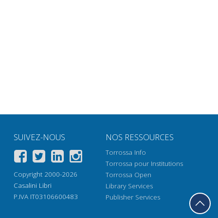
SUIVEZ-NOUS
NOS RESSOURCES
Torrossa Info
Torrossa pour Institutions
Copyright 2000-2026
Torrossa Open
Casalini Libri
Library Services
P.IVA IT03106600483
Publisher Services