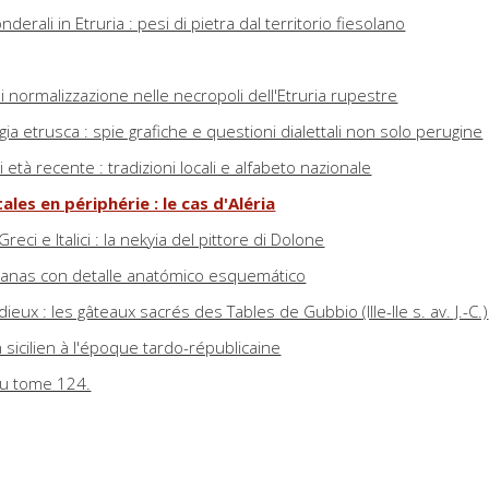
derali in Etruria : pesi di pietra dal territorio fiesolano
normalizzazione nelle necropoli dell'Etruria rupestre
gia etrusca : spie grafiche e questioni dialettali non solo perugine
i età recente : tradizioni locali e alfabeto nazionale
les en périphérie : le cas d'Aléria
Greci e Italici : la nekyia del pittore di Dolone
anas con detalle anatómico esquemático
eux : les gâteaux sacrés des Tables de Gubbio (IIIe-IIe s. av. J.-C.)
 sicilien à l'époque tardo-républicaine
du tome 124.