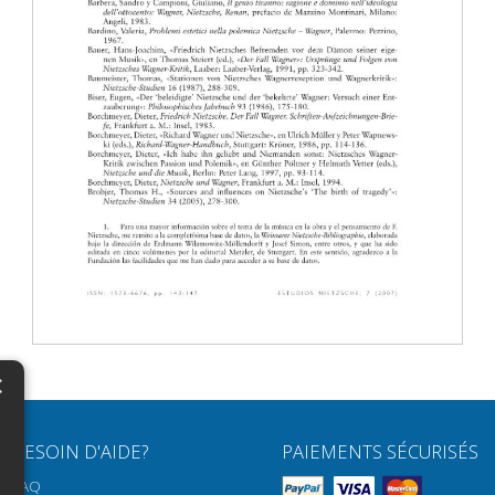
×
N
BESOIN D'AIDE?
PAIEMENTS SÉCURISÉS
H
FAQ