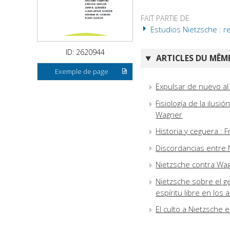
FAIT PARTIE DE
Estudios Nietzsche : r
ID: 2620944
ARTICLES DU MÊME
Exemple de page
Expulsar de nuevo al 
Fisiología de la ilusi
Wagner
Historia y ceguera : 
Discordancias entre N
Nietzsche contra Wa
Nietzsche sobre el g
espíritu libre en los
El culto a Nietzsche 