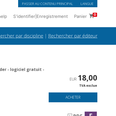
PASSER AU CONTENU PRINCIPAL
LANGUE
0
help
S'identifier
|
Enregistrement
Panier
ercher par discipline
|
Rechercher par éditeur
r - logiciel gratuit -
18,00
EUR
TVA exclue
ACHETER
F