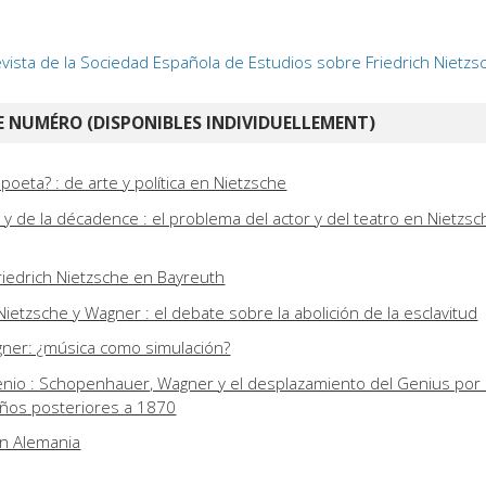
evista de la Sociedad Española de Estudios sobre Friedrich Nietzs
 NUMÉRO (DISPONIBLES INDIVIDUELLEMENT)
poeta? : de arte y política en Nietzsche
ón y de la décadence : el problema del actor y del teatro en Nietzsc
Friedrich Nietzsche en Bayreuth
ietzsche y Wagner : el debate sobre la abolición de la esclavitud
gner: ¿música como simulación?
enio : Schopenhauer, Wagner y el desplazamiento del Genius por 
 años posteriores a 1870
en Alemania