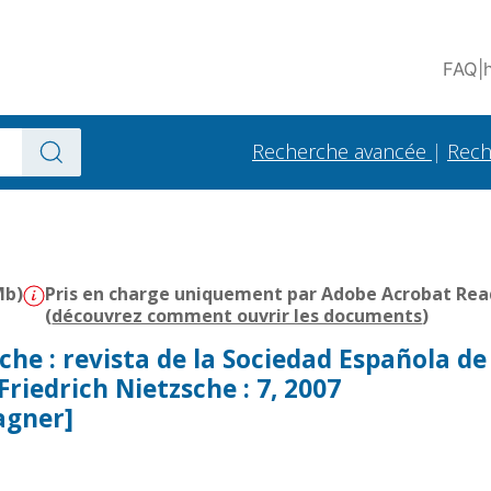
FAQ
|
Recherche avancée
|
Rech
Mb)
Pris en charge uniquement par Adobe Acrobat Reade
(
découvrez comment ouvrir les documents
)
che : revista de la Sociedad Española de
Friedrich Nietzsche : 7, 2007
agner]