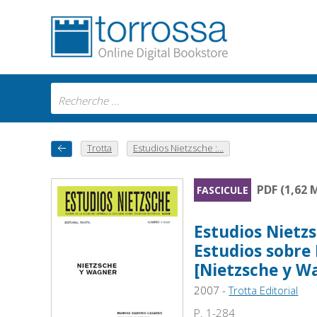
Trotta
Estudios Nietzsche :...
PDF (1,62 
FASCICULE
Estudios Nietzs
Estudios sobre 
[Nietzsche y W
2007 -
Trotta Editorial
P. 1-284