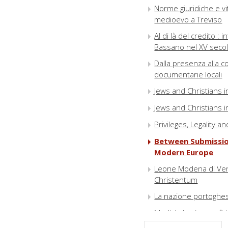
Norme giuridiche e vit
medioevo a Treviso
Al di là del credito :
Bassano nel XV seco
Dalla presenza alla c
documentarie locali
Jews and Christians i
Jews and Christians 
Privileges, Legality a
Between Submission
Modern Europe
Leone Modena di Vene
Christentum
La nazione portoghese
Medici ebrei e neofit