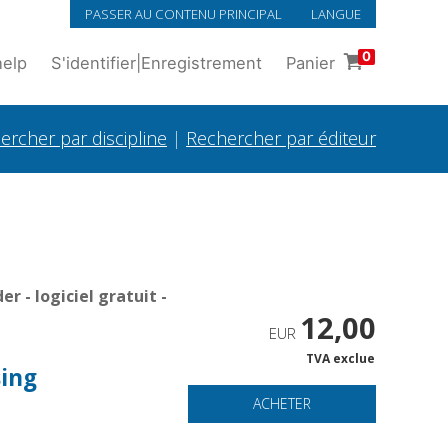
PASSER AU CONTENU PRINCIPAL
LANGUE
0
help
S'identifier
|
Enregistrement
Panier
ercher par discipline
|
Rechercher par éditeur
 - logiciel gratuit -
12,00
EUR
TVA exclue
sing
ACHETER