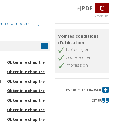
C
PDF
CHAPITRE
ima età moderna. - (
Voir les conditions
d’utilisation
Télécharger
Copier/coller
Obtenir le chapitre
Impression
Obtenir le chapitre
i
Obtenir le chapitre
ESPACE DE TRAVAIL
Obtenir le chapitre
Obtenir le chapitre
CITER
Obtenir le chapitre
Obtenir le chapitre