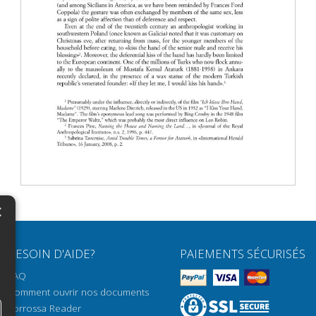
×
N
BESOIN D'AIDE?
PAIEMENTS SÉCURISÉS
H
FAQ
H
Comment ouvrir nos documents
Torrossa Reader
H