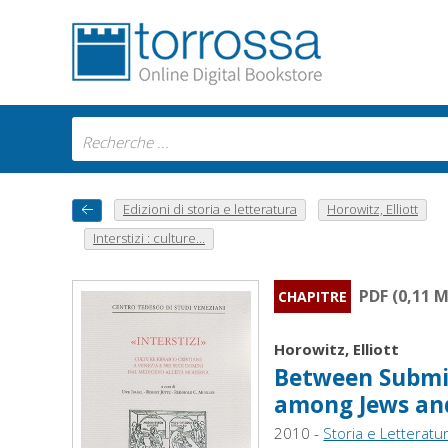
Edizioni di storia e letteratura
Horowitz, Elliott
Interstizi : culture...
PDF (0,11 
CHAPITRE
Horowitz, Elliott
Between Submis
among Jews and
2010 -
Storia e Letteratu