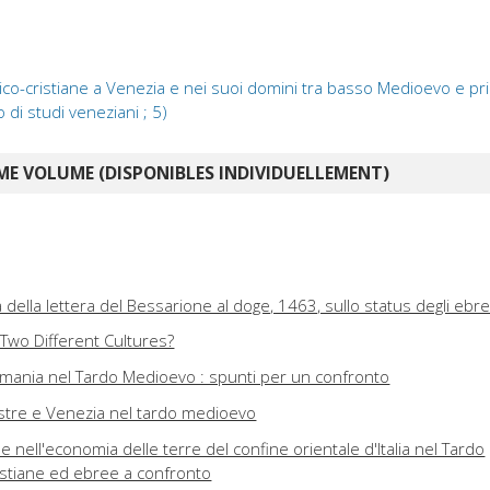
raico-cristiane a Venezia e nei suoi domini tra basso Medioevo e pr
di studi veneziani ; 5)
E VOLUME (DISPONIBLES INDIVIDUELLEMENT)
ella lettera del Bessarione al doge, 1463, sullo status degli ebre
 Two Different Cultures?
Germania nel Tardo Medioevo : spunti per un confronto
estre e Venezia nel tardo medioevo
 nell'economia delle terre del confine orientale d'Italia nel Tardo
stiane ed ebree a confronto