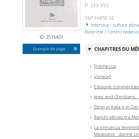
P. 333-355
FAIT PARTIE DE
Interstizi : culture eb
Ricerche / Centro tedesco 
ID: 2515401
CHAPITRES DU MÊM
Exemple de page
Premessa
Vorwort
Edizione commentata d
Jews and Christians :
Ebrei in Italia e in 
Banchi ebraici tra M
La presenza femminile
Medioevo : donne cri