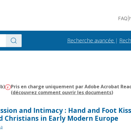
FAQ
|
Recherche avancée
|
Rech
Mb)
Pris en charge uniquement par Adobe Acrobat Reader
(
découvrez comment ouvrir les documents
)
sion and Intimacy : Hand and Foot Kis
 Christians in Early Modern Europe
ra