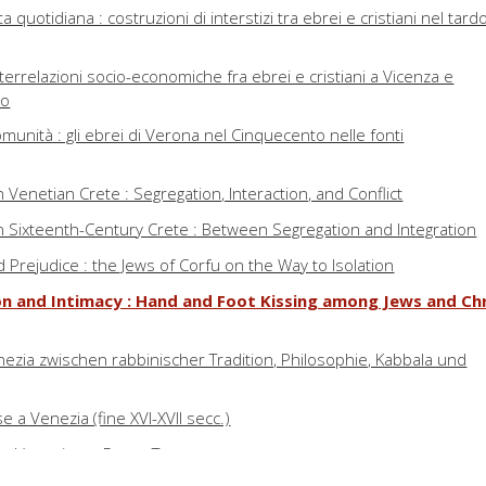
a quotidiana : costruzioni di interstizi tra ebrei e cristiani nel tard
 interrelazioni socio-economiche fra ebrei e cristiani a Vicenza e
lo
omunità : gli ebrei di Verona nel Cinquecento nelle fonti
n Venetian Crete : Segregation, Interaction, and Conflict
in Sixteenth-Century Crete : Between Segregation and Integration
nd Prejudice : the Jews of Corfu on the Way to Isolation
 and Intimacy : Hand and Foot Kissing among Jews and Chri
zia zwischen rabbinischer Tradition, Philosophie, Kabbala und
 a Venezia (fine XVI-XVII secc.)
i a Venezia tra Due e Trecento