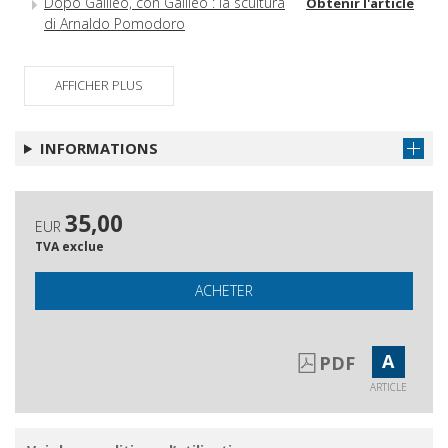
Dopo Galileo, con Galileo : la scultura
Obtenir l'article
di Arnaldo Pomodoro
Opere e periodici citati in sigla
Obtenir l'article
AFFICHER PLUS
INFORMATIONS
35,00
EUR
TVA exclue
ACHETER
A
PDF
ARTICLE