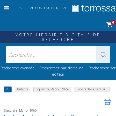
PASSER AU CONTENU PRINCIPAL
0
VOTRE LIBRAIRIE DIGITALE DE
RECHERCHE
|
|
Recherche avancée
Rechercher par discipline
Rechercher par
éditeur
Bulzoni
Squartini, Mario, 1966-
Luoghi della traduzi...
Squartini, Mario, 1966-