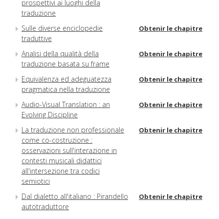
prospettivi ai luoghi della
traduzione
Sulle diverse enciclopedie
Obtenir le chapitre
traduttive
Analisi della qualità della
Obtenir le chapitre
traduzione basata su frame
Equivalenza ed adeguatezza
Obtenir le chapitre
pragmatica nella traduzione
Audio-Visual Translation : an
Obtenir le chapitre
Evolving Discipline
La traduzione non professionale
Obtenir le chapitre
come co-costruzione :
osservazioni sull'interazione in
contesti musicali didattici
all'intersezione tra codici
semiotici
Dal dialetto all'italiano : Pirandello
Obtenir le chapitre
autotraduttore