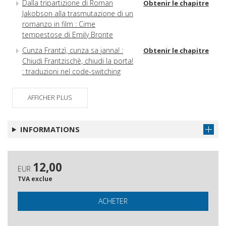
Dalla tripartizione di Roman
Obtenir le chapitre
Jakobson alla trasmutazione di un
romanzo in film : Cime
tempestose di Emily Bronte
Cunza Frantzì, cunza sa janna! :
Obtenir le chapitre
Chiudi Frantzischè, chiudi la porta!
: traduzioni nel code-switching
italiano-dialetto in un corpus
scritto
AFFICHER PLUS
Traduzione e divulgazione
Obtenir le chapitre
popolare : un opuscolo
INFORMATIONS
ottocentesco sul colera in
dialetto bolognese
Strumenti per la traduzione della
Obtenir le chapitre
12,00
Lingua dei Segni Italiana : critiche
EUR
e proposte per una ricerca
TVA exclue
responsabile
ACHETER
Traduzione e identità : impatto
Obtenir le chapitre
sociolinguistico
dell'interpretariato da e verso la