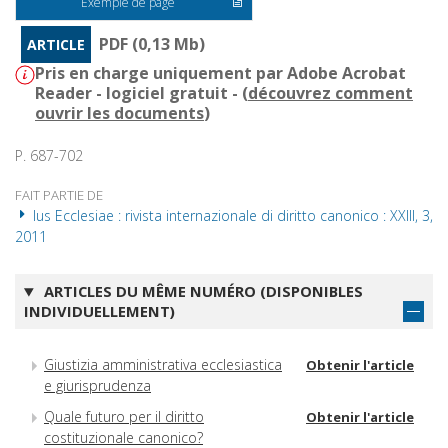
Exemple de page
PDF (0,13 Mb)
ARTICLE
Pris en charge uniquement par Adobe Acrobat
Reader - logiciel gratuit - (
découvrez comment
ouvrir les documents
)
P. 687-702
FAIT PARTIE DE
Ius Ecclesiae : rivista internazionale di diritto canonico : XXIII, 3,
2011
ARTICLES DU MÊME NUMÉRO (DISPONIBLES
INDIVIDUELLEMENT)
Giustizia amministrativa ecclesiastica
Obtenir l'article
e giurisprudenza
Quale futuro per il diritto
Obtenir l'article
costituzionale canonico?