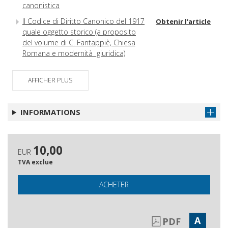
canonistica
Il Codice di Diritto Canonico del 1917
Obtenir l'article
quale oggetto storico (a proposito
del volume di C. Fantappiè, Chiesa
Romana e modernità giuridica)
Recensioni
Obtenir l'article
AFFICHER PLUS
Atti della Santa Sede
Obtenir l'article
Legislazione particolare
Obtenir l'article
INFORMATIONS
Giurisprudenza civile
Obtenir l'article
Sommario dell'annata XXIII - 2011
Obtenir l'article
10,00
EUR
TVA exclue
ACHETER
A
PDF