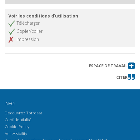
Voir les conditions d’utilisation
Télécharger
Copier/coller
Impression
ESPACE DE TRAVAIL
CITER
INFO
Découvrez Torrossa
Confidentialité
Cookie Policy
Accessibility