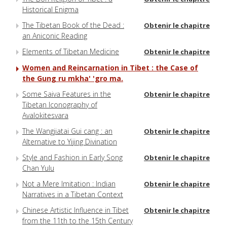
Historical Enigma
The Tibetan Book of the Dead :
Obtenir le chapitre
an Aniconic Reading
Elements of Tibetan Medicine
Obtenir le chapitre
Women and Reincarnation in Tibet : the Case of
the Gung ru mkha' 'gro ma.
Some Saiva Features in the
Obtenir le chapitre
Tibetan Iconography of
Avalokitesvara
The Wangjiatai Gui cang : an
Obtenir le chapitre
Alternative to Yijing Divination
Style and Fashion in Early Song
Obtenir le chapitre
Chan Yulu
Not a Mere Imitation : Indian
Obtenir le chapitre
Narratives in a Tibetan Context
Chinese Artistic Influence in Tibet
Obtenir le chapitre
from the 11th to the 15th Century