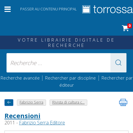
PASSER AU CONTENU PRINCIPAL
0
VOTRE LIBRAIRIE DIGITALE DE
RECHERCHE
|
|
Recherche avancée
Rechercher par discipline
Rechercher par
éditeur
Fabrizio Serra
Rivista di cultura c...
Recensioni
2011 -
Fabrizio Serra Editore