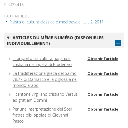
P. 409-415
FAIT PARTIE DE
Rivista di cultura classica e medioevale : LIII, 2, 2011
ARTICLES DU MÊME NUMÉRO (DISPONIBLES
INDIVIDUELLEMENT)
Il rapporto tra cultura pagana e
Obtenir l'article
cristiana nell'opera di Prudenzio
La traslitterazione greca del Salmo
Obtenir l'article
78,77 di Damasco e la diglossia nel
mondo arabo
Il centone virgiliano cristiano Versus
Obtenir l'article
ad gratiam Domini
Per una interpretazione dei Sosii
Obtenir l'article
fratres bibliopolae di Giovanni
Pascoli