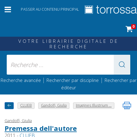
PASSER AU CONTENU PRINCIPAL
0
VOTRE LIBRAIRIE DIGITALE DE
RECHERCHE
|
|
Recherche avancée
Rechercher par discipline
Rechercher par
éditeur
CLUEB
Gandolfi, Giulia
Imagines Illustrium ...
Gandolfi, Giulia
Premessa dell'autore
2011 -
CLUEB