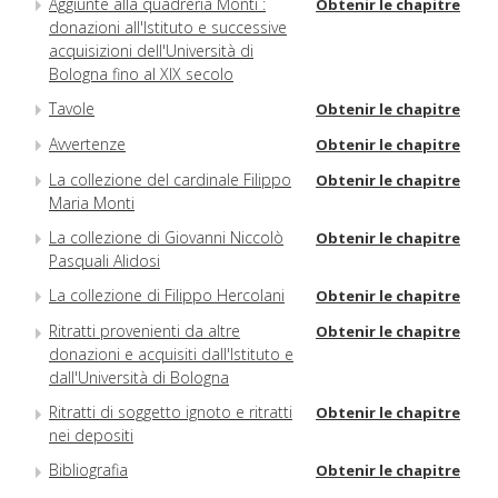
Aggiunte alla quadreria Monti :
Obtenir le chapitre
donazioni all'Istituto e successive
acquisizioni dell'Università di
Bologna fino al XIX secolo
Tavole
Obtenir le chapitre
Avvertenze
Obtenir le chapitre
La collezione del cardinale Filippo
Obtenir le chapitre
Maria Monti
La collezione di Giovanni Niccolò
Obtenir le chapitre
Pasquali Alidosi
La collezione di Filippo Hercolani
Obtenir le chapitre
Ritratti provenienti da altre
Obtenir le chapitre
donazioni e acquisiti dall'Istituto e
dall'Università di Bologna
Ritratti di soggetto ignoto e ritratti
Obtenir le chapitre
nei depositi
Bibliografia
Obtenir le chapitre