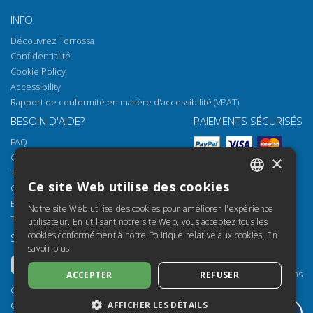
INFO
Découvrez Torrossa
Confidentialité
Cookie Policy
Accessibility
Rapport de conformité en matière d'accessibilité (VPAT)
BESOIN D'AIDE?
PAIEMENTS SÉCURISÉS
FAQ
Comment ouvrir nos documents
×
Torrossa Reader
Ce site Web utilise des cookies
Options d'accès
ITALIAN
Email:
helpdesk@torrossa.com
Notre site Web utilise des cookies pour améliorer l'expérience
SPANISH
Tel:
+39 055 5018800
utilisateur. En utilisant notre site Web, vous acceptez tous les
cookies conformément à notre Politique relative aux cookies.
En
SUIVEZ-NOUS
NOS RESSOURCES
FRENCH
savoir plus
Torrossa Info
ENGLISH
Torrossa pour Institutions
ACCEPTER
REFUSER
GERMAN
Torrossa Open
Copyright 2000-2026
Library Services
AFFICHER LES DÉTAILS
Casalini Libri