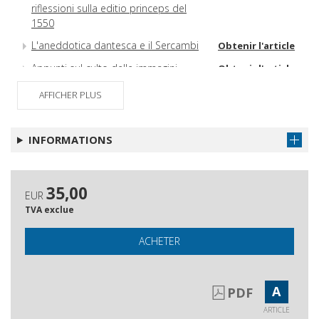
riflessioni sulla editio princeps del
1550
L'aneddotica dantesca e il Sercambi
Obtenir l'article
Appunti sul culto delle immagini
Obtenir l'article
mariane nelle laudi toscane del
AFFICHER PLUS
primo Rinascimento
INFORMATIONS
35,00
EUR
TVA exclue
ACHETER
A
PDF
ARTICLE