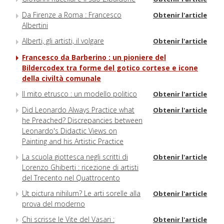
Da Firenze a Roma : Francesco
Obtenir l'article
Albertini
Alberti, gli artisti, il volgare
Obtenir l'article
Francesco da Barberino : un pioniere del
Bildercodex tra forme del gotico cortese e icone
della civiltà comunale
Il mito etrusco : un modello politico
Obtenir l'article
Did Leonardo Always Practice what
Obtenir l'article
he Preached? Discrepancies between
Leonardo's Didactic Views on
Painting and his Artistic Practice
La scuola giottesca negli scritti di
Obtenir l'article
Lorenzo Ghiberti : ricezione di artisti
del Trecento nel Quattrocento
Ut pictura nihilum? Le arti sorelle alla
Obtenir l'article
prova del moderno
Chi scrisse le Vite del Vasari :
Obtenir l'article