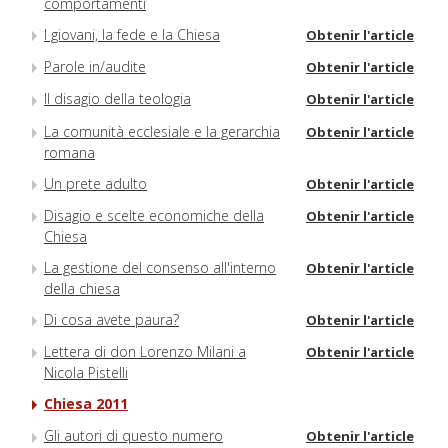
comportamenti
I giovani, la fede e la Chiesa
Obtenir l'article
Parole in/audite
Obtenir l'article
Il disagio della teologia
Obtenir l'article
La comunità ecclesiale e la gerarchia
Obtenir l'article
romana
Un prete adulto
Obtenir l'article
Disagio e scelte economiche della
Obtenir l'article
Chiesa
La gestione del consenso all'interno
Obtenir l'article
della chiesa
Di cosa avete paura?
Obtenir l'article
Lettera di don Lorenzo Milani a
Obtenir l'article
Nicola Pistelli
Chiesa 2011
Gli autori di questo numero
Obtenir l'article