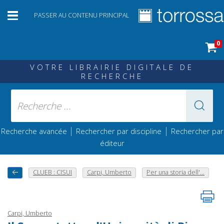
PASSER AU CONTENU PRINCIPAL
0
VOTRE LIBRAIRIE DIGITALE DE
RECHERCHE
|
|
Recherche avancée
Rechercher par discipline
Rechercher par
éditeur
CLUEB : CISUI
Carpi, Umberto
Per una storia dell'...
Carpi, Umberto