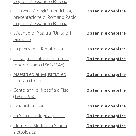
Coppini-Alessandro Breccia
L'Università degli Studi di Pisa,
Obtenir le chapitre
presentazione di Romano Paolo
Coppini-Alessandro Breccia
L'Ateneo di Pisa tra l'Unità e il
Obtenir le chapitre
fascismo
La guerra e la Repubblica
Obtenir le chapitre
L'insegnamento del diritto al
Obtenir le chapitre
modo pisano (1861-1945)
Maestri ed allievi, istituti ed
Obtenir le chapitre
itinerari di Clio
Cento anni di filosofia a Pisa
Obtenir le chapitre
(1861-1960)
Italianisti a Pisa
Obtenir le chapitre
La Scuola filologica pisana
Obtenir le chapitre
Clemente Merlo e la Scuola
Obtenir le chapitre
glottologica