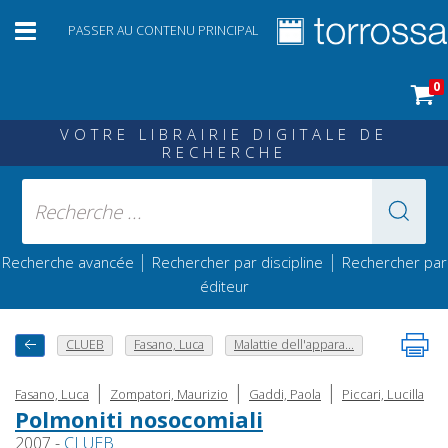
PASSER AU CONTENU PRINCIPAL
0
VOTRE LIBRAIRIE DIGITALE DE
RECHERCHE
|
|
Recherche avancée
Rechercher par discipline
Rechercher par
éditeur
CLUEB
Fasano, Luca
Malattie dell'appara...
|
|
|
Fasano, Luca
Zompatori, Maurizio
Gaddi, Paola
Piccari, Lucilla
Polmoniti nosocomiali
2007 -
CLUEB