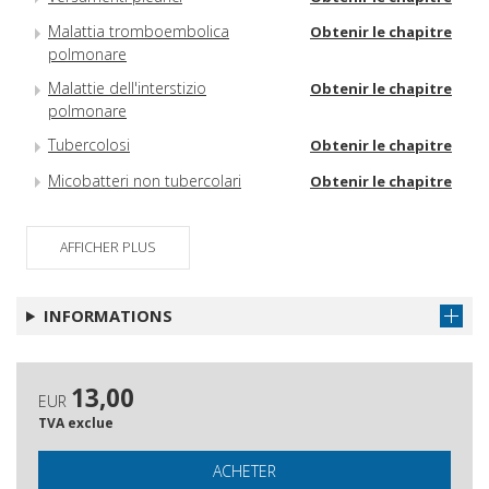
Malattia tromboembolica
Obtenir le chapitre
polmonare
Malattie dell'interstizio
Obtenir le chapitre
polmonare
Tubercolosi
Obtenir le chapitre
Micobatteri non tubercolari
Obtenir le chapitre
AFFICHER PLUS
INFORMATIONS
13,00
EUR
TVA exclue
ACHETER