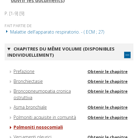
ouvrir les documents
)
P. [1-9] [9]
FAIT PARTIE DE
Malattie dell'apparato respiratorio. - ( ECM ; 27)
CHAPITRES DU MÊME VOLUME (DISPONIBLES
INDIVIDUELLEMENT)
Prefazione
Obtenir le chapitre
Bronchiectasie
Obtenir le chapitre
Broncopneumopatia cronica
Obtenir le chapitre
ostruttiva
Asma bronchiale
Obtenir le chapitre
Polmoniti acquisite in comunità
Obtenir le chapitre
Polmoniti nosocomiali
Versamenti pleurici
Obtenir le chapitre