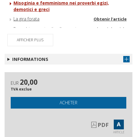
Misoginia e femminismo nei proverbi egizi,
demotici e greci
La gira forata
Obtenir l'article
Proverbi con animali nella poesia
Obtenir l'article
greca
AFFICHER PLUS
Postfazione
Obtenir l'article
Indice dei passi discussi
Obtenir l'article
INFORMATIONS
Indice generale
Obtenir l'article
20,00
EUR
TVA exclue
ACHETER
A
PDF
ARTICLE