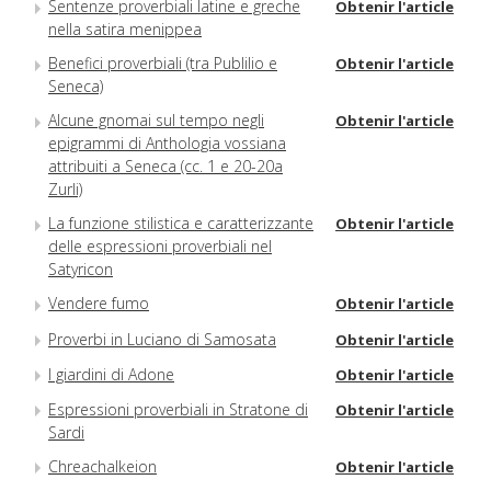
Sentenze proverbiali latine e greche
Obtenir l'article
nella satira menippea
Benefici proverbiali (tra Publilio e
Obtenir l'article
Seneca)
Alcune gnomai sul tempo negli
Obtenir l'article
epigrammi di Anthologia vossiana
attribuiti a Seneca (cc. 1 e 20-20a
Zurli)
La funzione stilistica e caratterizzante
Obtenir l'article
delle espressioni proverbiali nel
Satyricon
Vendere fumo
Obtenir l'article
Proverbi in Luciano di Samosata
Obtenir l'article
I giardini di Adone
Obtenir l'article
Espressioni proverbiali in Stratone di
Obtenir l'article
Sardi
Chreachalkeion
Obtenir l'article