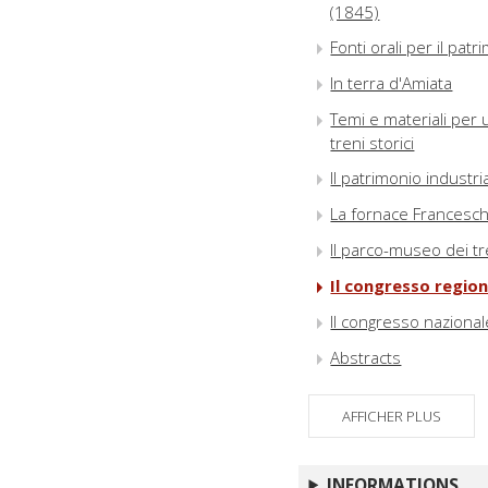
(1845)
Fonti orali per il pat
In terra d'Amiata
Temi e materiali per 
treni storici
Il patrimonio industria
La fornace Francesch
Il parco-museo dei tre
Il congresso region
Il congresso nazional
Abstracts
Gli autori
AFFICHER PLUS
INFORMATIONS