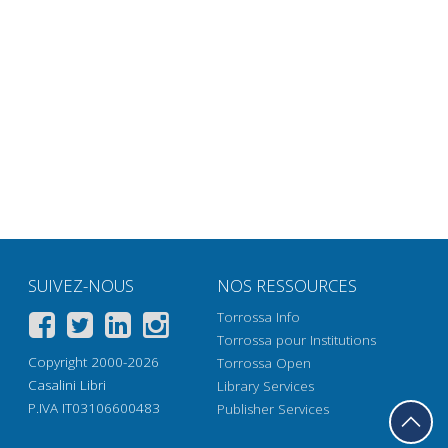
SUIVEZ-NOUS
NOS RESSOURCES
Torrossa Info
Torrossa pour Institutions
Copyright 2000-2026
Torrossa Open
Casalini Libri
Library Services
P.IVA IT03106600483
Publisher Services