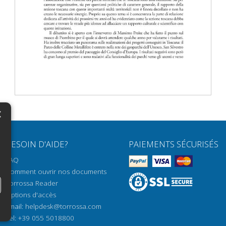
×
N
BESOIN D'AIDE?
PAIEMENTS SÉCURISÉS
H
FAQ
H
Comment ouvrir nos documents
Torrossa Reader
H
Options d'accès
N
Email:
helpdesk@torrossa.com
Tel:
+39 055 5018800