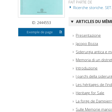
FAIT PARTIE DE
Ricerche storiche. SET.
ARTICLES DU MÊME
ID: 2444553
Exemple de page
Presentazione
Jacopo Bozza
Siderurgia antica e 
Memoria di un distret
Introduzione
I parchi della siderur
Les héritages de l'i
Heritage for Sale
La forge de Dampierre
Sulle Memorie manoscr