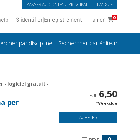
PASSER AU CONTENU PRINCIPAL
LANGUE
0
help
S'identifier
|
Enregistrement
Panier
ercher par discipline
|
Rechercher par éditeur
- logiciel gratuit -
6,50
EUR
na per
TVA exclue
ACHETER
A