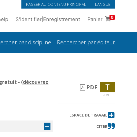
PASSER AU CONTENU PRINCIPAL
LANGUE
0
help
S'identifier
|
Enregistrement
Panier
ercher par discipline
|
Rechercher par éditeur
ratuit - (
découvrez
T
PDF
REVUE
ESPACE DE TRAVAIL
CITER