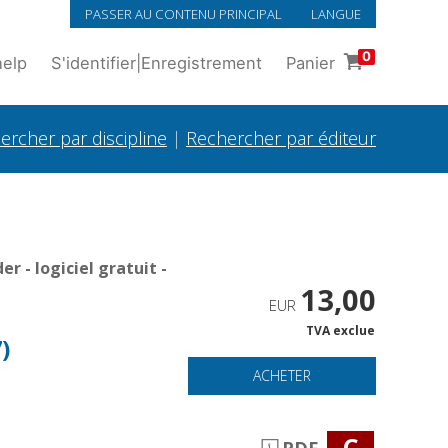
PASSER AU CONTENU PRINCIPAL
LANGUE
0
help
S'identifier
|
Enregistrement
Panier
ercher par discipline
|
Rechercher par éditeur
 - logiciel gratuit -
13,00
EUR
TVA exclue
)
ACHETER
C