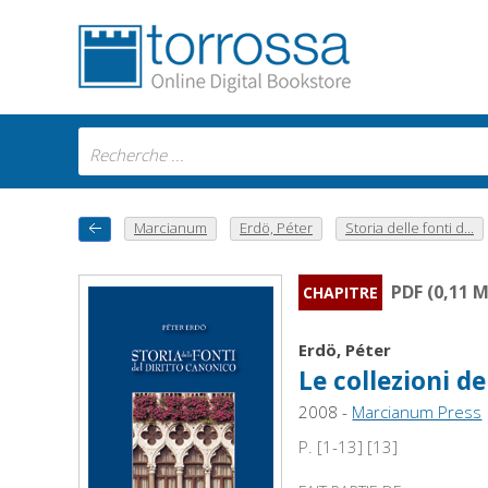
Marcianum
Erdö, Péter
Storia delle fonti d...
PDF (0,11 
CHAPITRE
Erdö, Péter
Le collezioni d
2008 -
Marcianum Press
P. [1-13] [13]