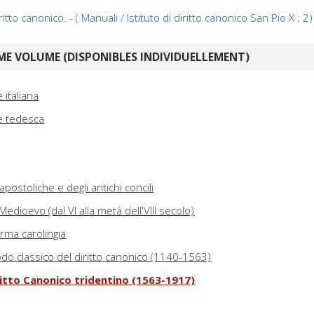
ritto canonico. - ( Manuali / Istituto di diritto canonico San Pio X ; 2)
E VOLUME (DISPONIBLES INDIVIDUELLEMENT)
 italiana
e tedesca
postoliche e degli antichi concili
 Medioevo (dal VI alla metà dell'VIII secolo)
forma carolingia
iodo classico del diritto canonico (1140-1563)
iritto Canonico tridentino (1563-1917)