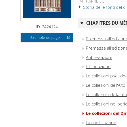
FAIT PARTIE DE
Storia delle fonti del di
CHAPITRES DU MÊM
ID: 2424124
Exemple de page
Premessa all'edizione
Premessa all'edizion
Abbreviazioni
Introduzione
Le collezioni pseudo-a
Le collezioni dell'Alto
Le collezioni della ri
Le collezioni nel per
Le collezioni del D
La codificazione