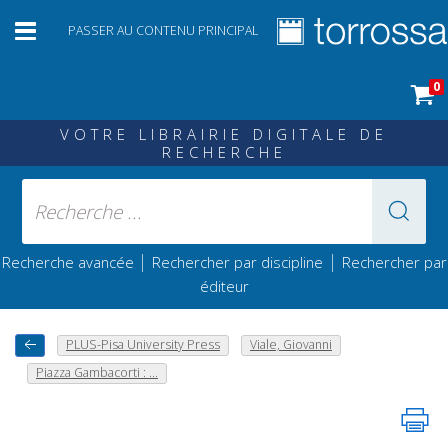
PASSER AU CONTENU PRINCIPAL
0
VOTRE LIBRAIRIE DIGITALE DE
RECHERCHE
|
|
Recherche avancée
Rechercher par discipline
Rechercher par
éditeur
PLUS-Pisa University Press
Viale, Giovanni
Piazza Gambacorti : ...