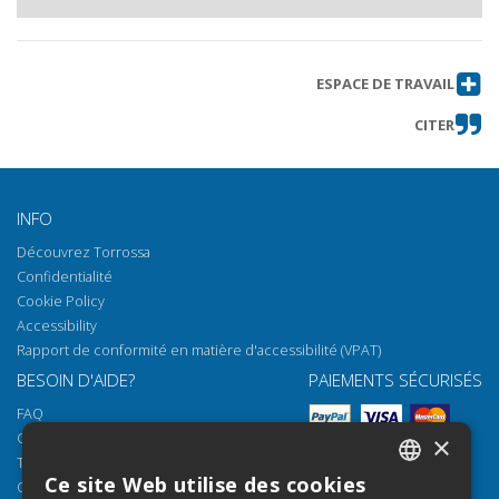
ESPACE DE TRAVAIL
CITER
INFO
Découvrez Torrossa
Confidentialité
Cookie Policy
Accessibility
Rapport de conformité en matière d'accessibilité (VPAT)
BESOIN D'AIDE?
PAIEMENTS SÉCURISÉS
FAQ
Comment ouvrir nos documents
×
Torrossa Reader
Ce site Web utilise des cookies
Options d'accès
ITALIAN