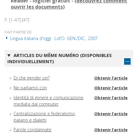
Reader - logiciel gratuit - (
découvrez comment
ouvrir les documents
)
P. [1-47] [47]
FAIT PARTIE DE
Lingua italiana d'oggi : Lid'O. GEN./DIC., 2007
ARTICLES DU MÊME NUMÉRO (DISPONIBLES
INDIVIDUELLEMENT)
Di che gender sei?
Obtenir l'article
Ne parliamo con
Obtenir l'article
Identità di genere e comunicazione
Obtenir l'article
mediata dal computer
Centralizzazione e federalismo,
Obtenir l'article
italiano e dialetti
Parole condannate
Obtenir l'article