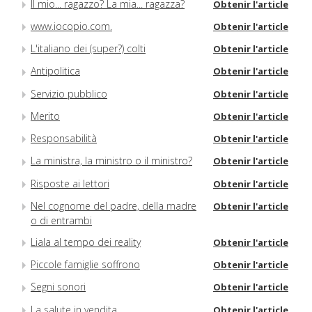
Il mio... ragazzo? La mia... ragazza?
Obtenir l'article
www.iocopio.com.
Obtenir l'article
L'italiano dei (super?) colti
Obtenir l'article
Antipolitica
Obtenir l'article
Servizio pubblico
Obtenir l'article
Merito
Obtenir l'article
Responsabilità
Obtenir l'article
La ministra, la ministro o il ministro?
Obtenir l'article
Risposte ai lettori
Obtenir l'article
Nel cognome del padre, della madre
Obtenir l'article
o di entrambi
Liala al tempo dei reality
Obtenir l'article
Piccole famiglie soffrono
Obtenir l'article
Segni sonori
Obtenir l'article
La salute in vendita
Obtenir l'article