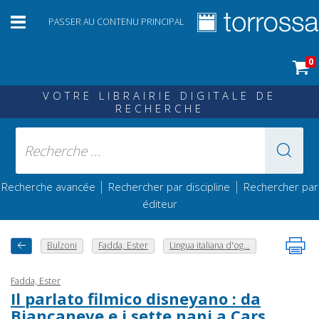
PASSER AU CONTENU PRINCIPAL
0
VOTRE LIBRAIRIE DIGITALE DE
RECHERCHE
|
|
Recherche avancée
Rechercher par discipline
Rechercher par
éditeur
Bulzoni
Fadda, Ester
Lingua italiana d'og...
Fadda, Ester
Il parlato filmico disneyano : da
Biancaneve e i sette nani a Cars