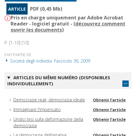
PDF (0,45 Mb)
ARTICLE
Pris en charge uniquement par Adobe Acrobat
Reader - logiciel gratuit - (
découvrez comment
ouvrir les documents
)
P. [1-10] [10]
FAIT PARTIE DE
Società degli individui. Fascicolo 36, 2009
ARTICLES DU MÊME NUMÉRO (DISPONIBLES
INDIVIDUELLEMENT)
Democrazie reali, democrazia ideale
Obtenir l'article
Immaginare l'impensato
Obtenir l'article
Undici tesi sulla deformazione della
Obtenir l'article
democrazia
La democrazia deliberativa
Obtenir l'article