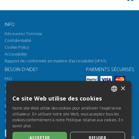
INFO
Découvrez Torrossa
Confidentialité
Cookie Policy
Accessibility
Rapport de conformité en matière d'accessibilité (VPAT)
BESOIN D'AIDE?
PAIEMENTS SÉCURISÉS
FAQ
Comment ouvrir nos documents
×
Torrossa Reader
Ce site Web utilise des cookies
Options d'accès
ITALIAN
Email:
helpdesk@torrossa.com
Notre site Web utilise des cookies pour améliorer l'expérience
SPANISH
Tel:
+39 055 5018800
utilisateur. En utilisant notre site Web, vous acceptez tous les
cookies conformément à notre Politique relative aux cookies.
En
SUIVEZ-NOUS
NOS RESSOURCES
FRENCH
savoir plus
Torrossa Info
ENGLISH
Torrossa pour Institutions
ACCEPTER
REFUSER