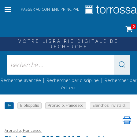
PASSER AU CONTENU PRINCIPAL
0
VOTRE LIBRAIRIE DIGITALE DE
RECHERCHE
|
|
Recherche avancée
Rechercher par discipline
Rechercher par
éditeur
Bibliopolis
Aronadio, Francesco
Elenchos : rivista d...
Aronadio, Francesco