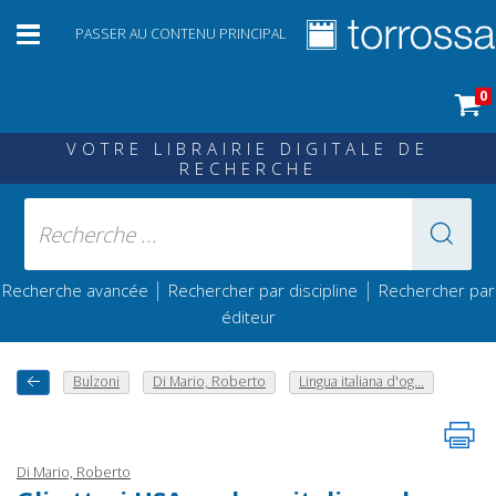
PASSER AU CONTENU PRINCIPAL
0
VOTRE LIBRAIRIE DIGITALE DE
RECHERCHE
|
|
Recherche avancée
Rechercher par discipline
Rechercher par
éditeur
Bulzoni
Di Mario, Roberto
Lingua italiana d'og...
Di Mario, Roberto