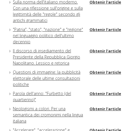
Sulla norma dell'italiano moderno.
Obtenir l'article
Con una riflessione sull'origine e sulla
legittimità delle "regole" secondo gli
antichi grammatici
"Patria", "stato", "nazione" e "regione"
Obtenir l'article
nel linguaggio politico dell'ultimo
decennio
Il discorso di insediamento del
Obtenir l'article
Presidente della Repubblica Giorgio
Napolitano. Lessico e retorica
Questioni di immagine: la pubblicità
Obtenir l'article
elettorale delle ultime consultazioni
politiche
Parola dell'anno: "Furbetto (del
Obtenir l'article
quartierino)"
Neologismi a colori. Per una
Obtenir l'article
semantica dei cromonimi nella lingua
italiana
"Accelerare", "accelerazione" e
Obtenir l'article