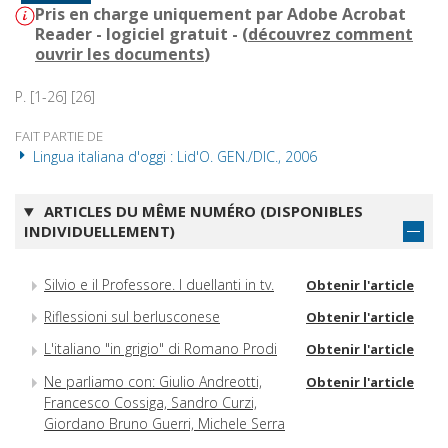
Pris en charge uniquement par Adobe Acrobat
Reader - logiciel gratuit - (
découvrez comment
ouvrir les documents
)
P. [1-26] [26]
FAIT PARTIE DE
Lingua italiana d'oggi : Lid'O. GEN./DIC., 2006
ARTICLES DU MÊME NUMÉRO (DISPONIBLES
INDIVIDUELLEMENT)
Silvio e il Professore. I duellanti in tv.
Obtenir l'article
Riflessioni sul berlusconese
Obtenir l'article
L'italiano "in grigio" di Romano Prodi
Obtenir l'article
Ne parliamo con: Giulio Andreotti,
Obtenir l'article
Francesco Cossiga, Sandro Curzi,
Giordano Bruno Guerri, Michele Serra