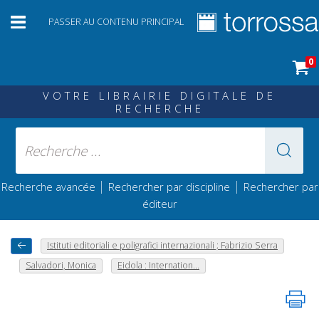
PASSER AU CONTENU PRINCIPAL
0
VOTRE LIBRAIRIE DIGITALE DE
RECHERCHE
|
|
Recherche avancée
Rechercher par discipline
Rechercher par
éditeur
Istituti editoriali e poligrafici internazionali ; Fabrizio Serra
Salvadori, Monica
Eidola : Internation...