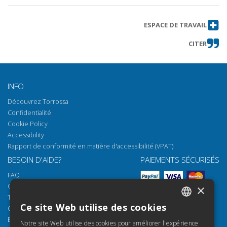
ESPACE DE TRAVAIL
CITER
INFO
Découvrez Torrossa
Confidentialité
Cookie Policy
Accessibility
Rapport de conformité en matière d'accessibilité (VPAT)
BESOIN D'AIDE?
PAIEMENTS SÉCURISÉS
FAQ
Comment ouvrir nos documents
×
Torrossa Reader
Ce site Web utilise des cookies
Options d'accès
ITALIAN
Email:
helpdesk@torrossa.com
Notre site Web utilise des cookies pour améliorer l'expérience