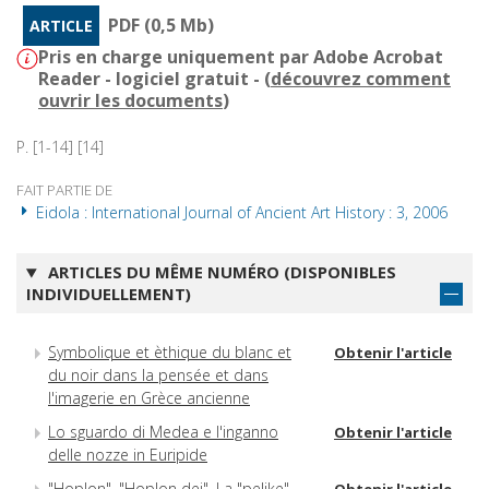
PDF (0,5 Mb)
ARTICLE
Pris en charge uniquement par Adobe Acrobat
Reader - logiciel gratuit - (
découvrez comment
ouvrir les documents
)
P. [1-14] [14]
FAIT PARTIE DE
Eidola : International Journal of Ancient Art History : 3, 2006
ARTICLES DU MÊME NUMÉRO (DISPONIBLES
INDIVIDUELLEMENT)
Symbolique et èthique du blanc et
Obtenir l'article
du noir dans la pensée et dans
l'imagerie en Grèce ancienne
Lo sguardo di Medea e l'inganno
Obtenir l'article
delle nozze in Euripide
"Hoplon", "Hoplon dei". La "pelike"
Obtenir l'article