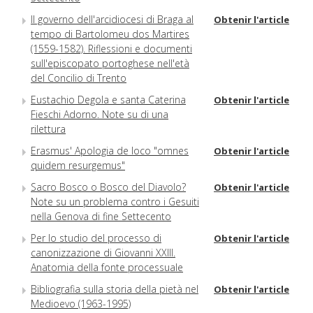
Il governo dell'arcidiocesi di Braga al
Obtenir l'article
tempo di Bartolomeu dos Martires
(1559-1582). Riflessioni e documenti
sull'episcopato portoghese nell'età
del Concilio di Trento
Eustachio Degola e santa Caterina
Obtenir l'article
Fieschi Adorno. Note su di una
rilettura
Erasmus' Apologia de loco "omnes
Obtenir l'article
quidem resurgemus"
Sacro Bosco o Bosco del Diavolo?
Obtenir l'article
Note su un problema contro i Gesuiti
nella Genova di fine Settecento
Per lo studio del processo di
Obtenir l'article
canonizzazione di Giovanni XXIII.
Anatomia della fonte processuale
Bibliografia sulla storia della pietà nel
Obtenir l'article
Medioevo (1963-1995)