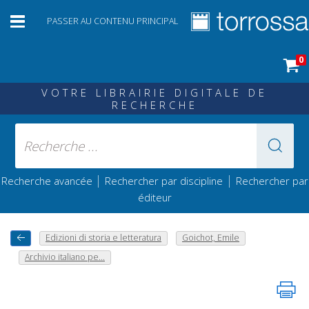
PASSER AU CONTENU PRINCIPAL
0
VOTRE LIBRAIRIE DIGITALE DE
RECHERCHE
|
|
Recherche avancée
Rechercher par discipline
Rechercher par
éditeur
Edizioni di storia e letteratura
Goichot, Emile
Archivio italiano pe...